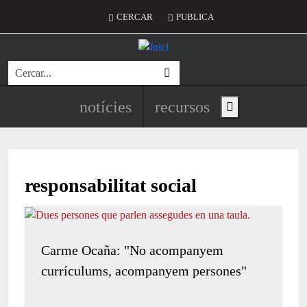
Vés al contingut
Menú del compte d'usuari
CERCAR
PUBLICA
Cerca
Navegació principal de l'encapç
notícies
recursos
Show main menu
responsabilitat social
Carme Ocaña: "No acompanyem
currículums, acompanyem persones"