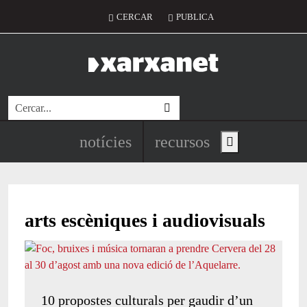
Vés al contingut
Menú del compte d'usuari
CERCAR
PUBLICA
Cerca
Navegació principal de l'encapç
notícies
recursos
Show main menu
arts escèniques i audiovisuals
10 propostes culturals per gaudir d’un