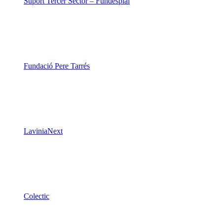
Suport Tercer Sector – Fundesplai
Fundació Pere Tarrés
LaviniaNext
Colectic