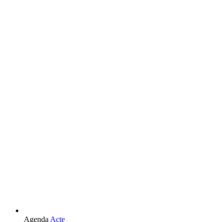
L'esdeveniment:
Agenda
Acte