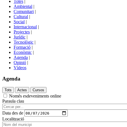
Totes
|
menú
Ambiental
|
de
Comunitari
|
portals
Cultural
|
Social
|
Internacional
|
Projectes
|
Jurídic
|
Tecnològic
|
Formació
|
Econòmic
|
Agenda
|
Opinió
|
Vídeos
Agenda
Només esdeveniments online
Paraula clau
Data des de
Localització