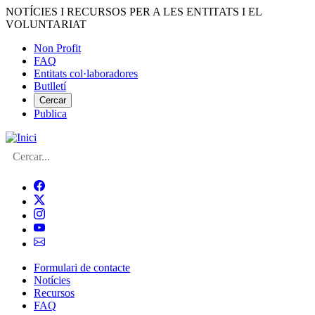
Vés
NOTÍCIES I RECURSOS PER A LES ENTITATS I EL
al
VOLUNTARIAT
contingut
Non Profit
FAQ
Menú
Entitats col·laboradores
del
Butlletí
compte
Cercar
Publica
d'usuari
Cerca
Formulari de contacte
Notícies
Navegació
Recursos
principal
FAQ