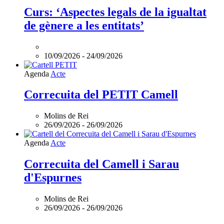
‘Aspectes
Curs: ‘Aspectes legals de la igualtat
legals
de gènere a les entitats’
de
la
igualtat
de
10/09/2026
-
24/09/2026
gènere
a
Agenda
Acte
les
entitats’
Correcuita del PETIT Camell
és
online
Molins de Rei
26/09/2026
-
26/09/2026
Agenda
Acte
Correcuita del Camell i Sarau
d'Espurnes
Molins de Rei
26/09/2026
-
26/09/2026