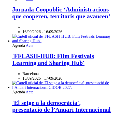
Jornada
Coopublic
Jornada Coopublic ‘Administracions
‘Administracions
que cooperen, territoris que avancen’
que
cooperen,
territoris
que
16/09/2026
-
16/09/2026
avancen’
és
online
Agenda
Acte
'FFLASH-HUB: Film Festivals
Learning and Sharing Hub'
Barcelona
15/09/2026
-
17/09/2026
Agenda
Acte
'El setge a la democràcia',
presentació de l’Anuari Internacional