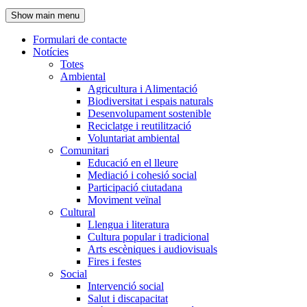
de
Show main menu
l'encapçalament
Formulari de contacte
Notícies
Navegació
Totes
principal
Ambiental
Agricultura i Alimentació
Biodiversitat i espais naturals
Desenvolupament sostenible
Reciclatge i reutilització
Voluntariat ambiental
Comunitari
Educació en el lleure
Mediació i cohesió social
Participació ciutadana
Moviment veïnal
Cultural
Llengua i literatura
Cultura popular i tradicional
Arts escèniques i audiovisuals
Fires i festes
Social
Intervenció social
Salut i discapacitat