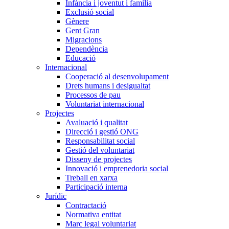
Infància i joventut i família
Exclusió social
Gènere
Gent Gran
Migracions
Dependència
Educació
Internacional
Cooperació al desenvolupament
Drets humans i desigualtat
Processos de pau
Voluntariat internacional
Projectes
Avaluació i qualitat
Direcció i gestió ONG
Responsabilitat social
Gestió del voluntariat
Disseny de projectes
Innovació i emprenedoria social
Treball en xarxa
Participació interna
Jurídic
Contractació
Normativa entitat
Marc legal voluntariat