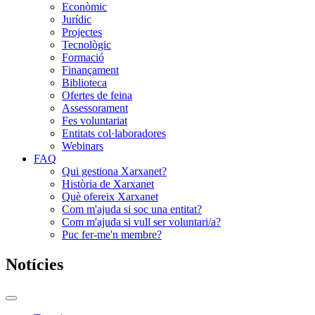
Econòmic
Jurídic
Projectes
Tecnològic
Formació
Finançament
Biblioteca
Ofertes de feina
Assessorament
Fes voluntariat
Entitats col·laboradores
Webinars
FAQ
Qui gestiona Xarxanet?
Història de Xarxanet
Què ofereix Xarxanet
Com m'ajuda si soc una entitat?
Com m'ajuda si vull ser voluntari/a?
Puc fer-me'n membre?
Notícies
Commutador
del