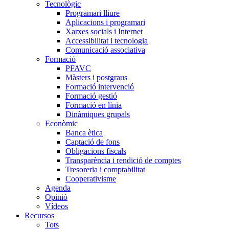
Tecnològic
Programari lliure
Aplicacions i programari
Xarxes socials i Internet
Accessibilitat i tecnologia
Comunicació associativa
Formació
PFAVC
Màsters i postgraus
Formació intervenció
Formació gestió
Formació en línia
Dinàmiques grupals
Econòmic
Banca ètica
Captació de fons
Obligacions fiscals
Transparència i rendició de comptes
Tresoreria i comptabilitat
Cooperativisme
Agenda
Opinió
Vídeos
Recursos
Tots