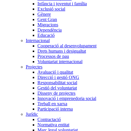
Infància i joventut i família
Exclusió social
Gènere
Gent Gran
Migracions
Dependència
Educació
Internacional
Cooperació al desenvolupament
Drets humans i desigualtat
Processos de pau
Voluntariat internacional
Projectes
Avaluació i qualitat
Direcció i gestió ONG
Responsabilitat social
Gestió del voluntariat
Disseny de projectes
Innovació i emprenedoria social
Treball en xarxa
Participació interna
Jurídic
Contractació
Normativa entitat
Marc legal voluntariat