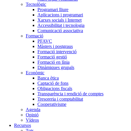
Tecnològic
Programari lliure
Aplicacions i programari
Xarxes socials i Internet
Accessibilitat i tecnologia
Comunicació associativa
Formació
PFAVC
Màsters i postgraus
Formació intervenció
Formació gestió
Formació en línia
Dinàmiques grupals
Econòmic
Banca ètica
Captació de fons
Obligacions fiscals
Transparència i rendició de comptes
Tresoreria i comptabilitat
Cooperativisme
Agenda
Opinió
Vídeos
Recursos
Tots