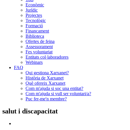
Econòmic
Jurídic
Projectes
Tecnològic
Formació
Finançament
Biblioteca
Ofertes de feina
Assessorament
Fes voluntariat
Entitats col·laboradores
Webinars
FAQ
Qui gestiona Xarxanet?
Història de Xarxanet
Què ofereix Xarxanet
Com m'ajuda si soc una entitat?
Com m'ajuda si vull ser voluntari/a?
Puc fer-me'n membre?
salut i discapacitat