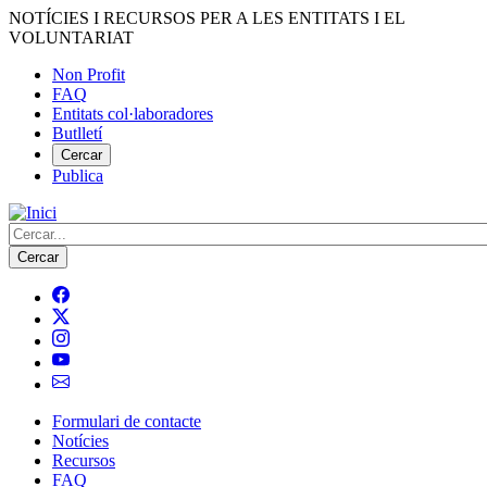
Vés
NOTÍCIES I RECURSOS PER A LES ENTITATS I EL
al
VOLUNTARIAT
contingut
Non Profit
FAQ
Menú
Entitats col·laboradores
del
Butlletí
compte
Cercar
Publica
d'usuari
Cerca
Formulari de contacte
Notícies
Navegació
Recursos
principal
FAQ