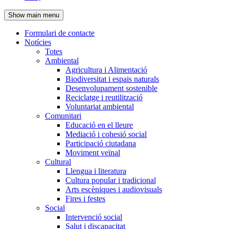
de
Show main menu
l'encapçalament
Formulari de contacte
Notícies
Navegació
Totes
principal
Ambiental
Agricultura i Alimentació
Biodiversitat i espais naturals
Desenvolupament sostenible
Reciclatge i reutilització
Voluntariat ambiental
Comunitari
Educació en el lleure
Mediació i cohesió social
Participació ciutadana
Moviment veïnal
Cultural
Llengua i literatura
Cultura popular i tradicional
Arts escèniques i audiovisuals
Fires i festes
Social
Intervenció social
Salut i discapacitat