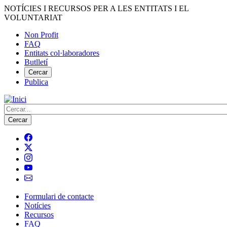
Vés
NOTÍCIES I RECURSOS PER A LES ENTITATS I EL
al
VOLUNTARIAT
contingut
Non Profit
FAQ
Menú
Entitats col·laboradores
del
Butlletí
compte
Cercar
Publica
d'usuari
Cerca
Formulari de contacte
Notícies
Navegació
Recursos
principal
FAQ