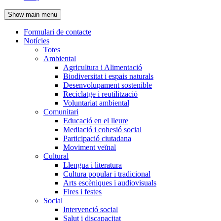
de
Show main menu
l'encapçalament
Formulari de contacte
Notícies
Navegació
Totes
principal
Ambiental
Agricultura i Alimentació
Biodiversitat i espais naturals
Desenvolupament sostenible
Reciclatge i reutilització
Voluntariat ambiental
Comunitari
Educació en el lleure
Mediació i cohesió social
Participació ciutadana
Moviment veïnal
Cultural
Llengua i literatura
Cultura popular i tradicional
Arts escèniques i audiovisuals
Fires i festes
Social
Intervenció social
Salut i discapacitat