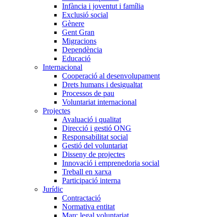
Infància i joventut i família
Exclusió social
Gènere
Gent Gran
Migracions
Dependència
Educació
Internacional
Cooperació al desenvolupament
Drets humans i desigualtat
Processos de pau
Voluntariat internacional
Projectes
Avaluació i qualitat
Direcció i gestió ONG
Responsabilitat social
Gestió del voluntariat
Disseny de projectes
Innovació i emprenedoria social
Treball en xarxa
Participació interna
Jurídic
Contractació
Normativa entitat
Marc legal voluntariat