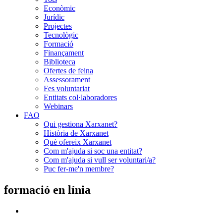
Econòmic
Jurídic
Projectes
Tecnològic
Formació
Finançament
Biblioteca
Ofertes de feina
Assessorament
Fes voluntariat
Entitats col·laboradores
Webinars
FAQ
Qui gestiona Xarxanet?
Història de Xarxanet
Què ofereix Xarxanet
Com m'ajuda si soc una entitat?
Com m'ajuda si vull ser voluntari/a?
Puc fer-me'n membre?
formació en línia