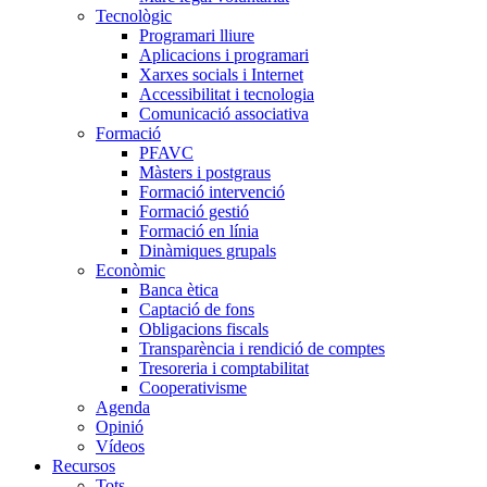
Tecnològic
Programari lliure
Aplicacions i programari
Xarxes socials i Internet
Accessibilitat i tecnologia
Comunicació associativa
Formació
PFAVC
Màsters i postgraus
Formació intervenció
Formació gestió
Formació en línia
Dinàmiques grupals
Econòmic
Banca ètica
Captació de fons
Obligacions fiscals
Transparència i rendició de comptes
Tresoreria i comptabilitat
Cooperativisme
Agenda
Opinió
Vídeos
Recursos
Tots