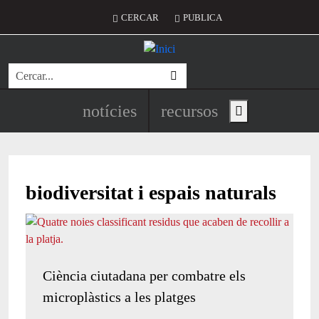
Vés al contingut
Menú del compte d'usuari
CERCAR
PUBLICA
Cerca
Navegació principal de l'encapç
notícies
recursos
Show main menu
biodiversitat i espais naturals
Ciència ciutadana per combatre els
microplàstics a les platges