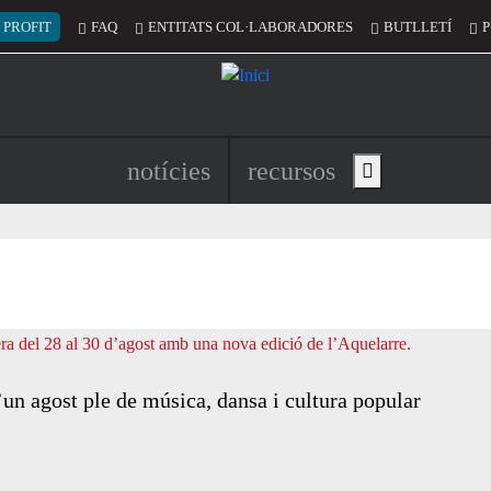
 del compte d'usuari
 PROFIT
FAQ
ENTITATS COL·LABORADORES
BUTLLETÍ
P
Navegació principal de l'encapç
notícies
recursos
Show main menu
’un agost ple de música, dansa i cultura popular