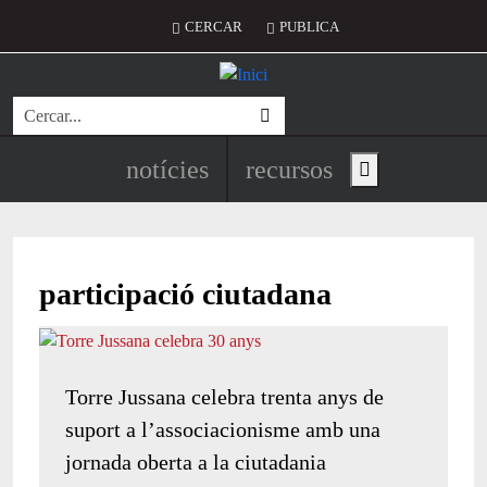
Vés al contingut
Menú del compte d'usuari
CERCAR
PUBLICA
Cerca
Navegació principal de l'encapç
notícies
recursos
Show main menu
participació ciutadana
Torre Jussana celebra trenta anys de
suport a l’associacionisme amb una
jornada oberta a la ciutadania