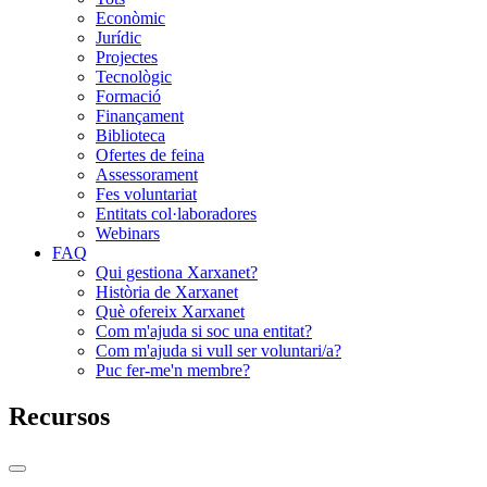
Econòmic
Jurídic
Projectes
Tecnològic
Formació
Finançament
Biblioteca
Ofertes de feina
Assessorament
Fes voluntariat
Entitats col·laboradores
Webinars
FAQ
Qui gestiona Xarxanet?
Història de Xarxanet
Què ofereix Xarxanet
Com m'ajuda si soc una entitat?
Com m'ajuda si vull ser voluntari/a?
Puc fer-me'n membre?
Recursos
Commutador