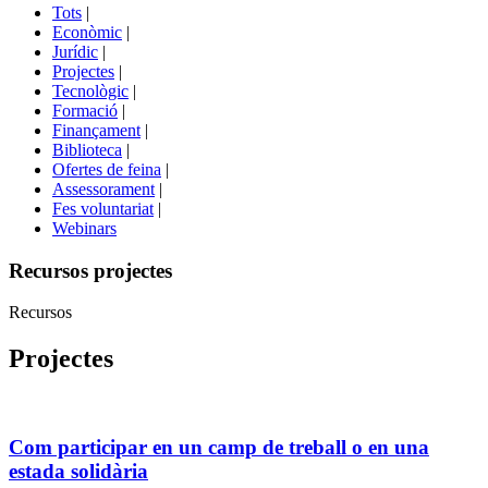
del
Tots
|
menú
Econòmic
|
de
Jurídic
|
portals
Projectes
|
Tecnològic
|
Formació
|
Finançament
|
Biblioteca
|
Ofertes de feina
|
Assessorament
|
Fes voluntariat
|
Webinars
Recursos projectes
Recursos
Projectes
Com participar en un camp de treball o en una
estada solidària