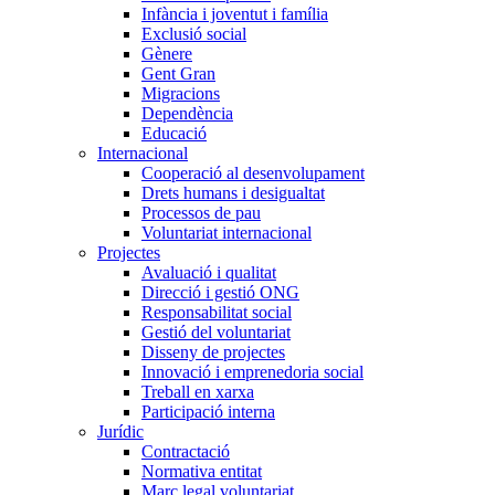
Infància i joventut i família
Exclusió social
Gènere
Gent Gran
Migracions
Dependència
Educació
Internacional
Cooperació al desenvolupament
Drets humans i desigualtat
Processos de pau
Voluntariat internacional
Projectes
Avaluació i qualitat
Direcció i gestió ONG
Responsabilitat social
Gestió del voluntariat
Disseny de projectes
Innovació i emprenedoria social
Treball en xarxa
Participació interna
Jurídic
Contractació
Normativa entitat
Marc legal voluntariat