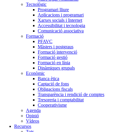
Tecnològic
Programari lliure
Aplicacions i programari
Xarxes socials i Internet
Accessibilitat i tecnologia
Comunicació associativa
Formació
PFAVC
Màsters i postgraus
Formació intervenció
Formació gestió
Formació en línia
Dinàmiques grupals
Econòmic
Banca ètica
Captació de fons
Obligacions fiscals
Transparència i rendició de comptes
Tresoreria i comptabilitat
Cooperativisme
Agenda
Opinió
Vídeos
Recursos
Tots