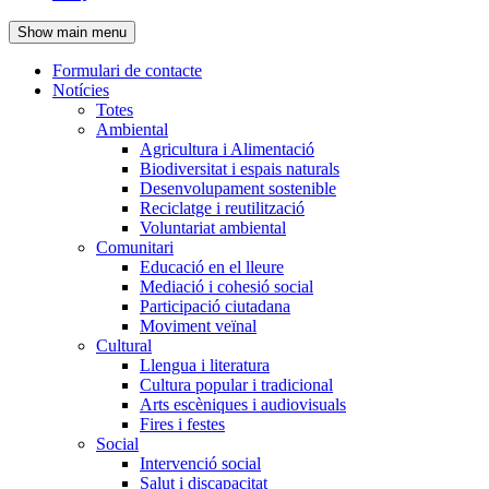
de
Show main menu
l'encapçalament
Formulari de contacte
Notícies
Navegació
Totes
principal
Ambiental
Agricultura i Alimentació
Biodiversitat i espais naturals
Desenvolupament sostenible
Reciclatge i reutilització
Voluntariat ambiental
Comunitari
Educació en el lleure
Mediació i cohesió social
Participació ciutadana
Moviment veïnal
Cultural
Llengua i literatura
Cultura popular i tradicional
Arts escèniques i audiovisuals
Fires i festes
Social
Intervenció social
Salut i discapacitat