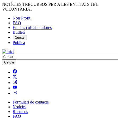
Vés
NOTÍCIES I RECURSOS PER A LES ENTITATS I EL
al
VOLUNTARIAT
contingut
Non Profit
FAQ
Menú
Entitats col·laboradores
del
Butlletí
compte
Cercar
Publica
d'usuari
Cerca
Formulari de contacte
Notícies
Navegació
Recursos
principal
FAQ