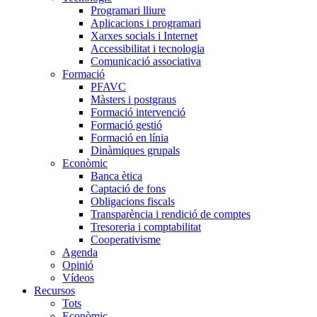
Programari lliure
Aplicacions i programari
Xarxes socials i Internet
Accessibilitat i tecnologia
Comunicació associativa
Formació
PFAVC
Màsters i postgraus
Formació intervenció
Formació gestió
Formació en línia
Dinàmiques grupals
Econòmic
Banca ètica
Captació de fons
Obligacions fiscals
Transparència i rendició de comptes
Tresoreria i comptabilitat
Cooperativisme
Agenda
Opinió
Vídeos
Recursos
Tots
Econòmic