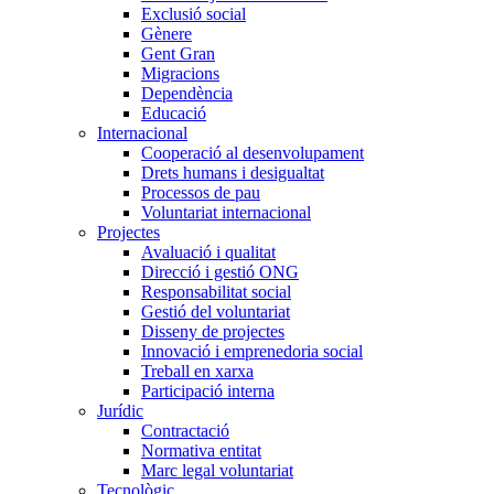
Exclusió social
Gènere
Gent Gran
Migracions
Dependència
Educació
Internacional
Cooperació al desenvolupament
Drets humans i desigualtat
Processos de pau
Voluntariat internacional
Projectes
Avaluació i qualitat
Direcció i gestió ONG
Responsabilitat social
Gestió del voluntariat
Disseny de projectes
Innovació i emprenedoria social
Treball en xarxa
Participació interna
Jurídic
Contractació
Normativa entitat
Marc legal voluntariat
Tecnològic