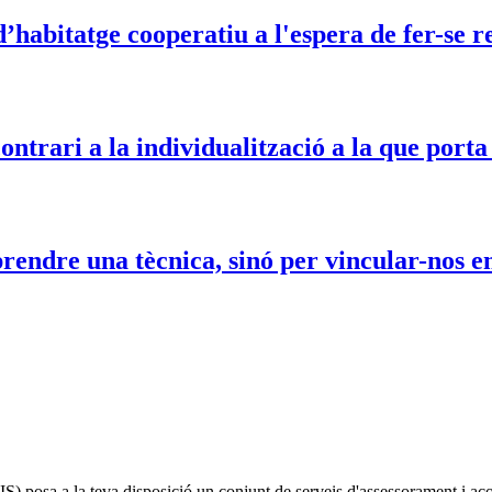
d’habitatge cooperatiu a l'espera de fer-se r
ntrari a la individualització a la que porta
endre una tècnica, sinó per vincular-nos e
IS)
posa a la teva disposició un conjunt de serveis d'assessorament i a