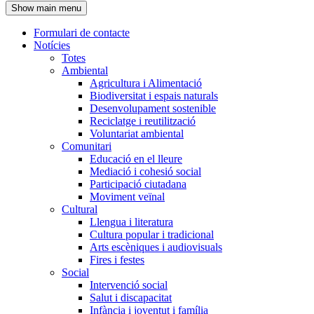
Show main menu
l'encapçalament
Formulari de contacte
Notícies
Navegació
Totes
principal
Ambiental
Agricultura i Alimentació
Biodiversitat i espais naturals
Desenvolupament sostenible
Reciclatge i reutilització
Voluntariat ambiental
Comunitari
Educació en el lleure
Mediació i cohesió social
Participació ciutadana
Moviment veïnal
Cultural
Llengua i literatura
Cultura popular i tradicional
Arts escèniques i audiovisuals
Fires i festes
Social
Intervenció social
Salut i discapacitat
Infància i joventut i família