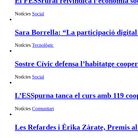
El FESSrural reivindica l’economia soc
Notícies
Social
Sara Borrella: “La participació digital
Notícies
Tecnològic
Sostre Cívic defensa l’habitatge coop
Notícies
Social
L’ESSpurna tanca el curs amb 119 coop
Notícies
Comunitari
Les Refardes i Èrika Zàrate, Premis a