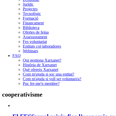
Jurídic
Projectes
Tecnològic
Formació
Finançament
Biblioteca
Ofertes de feina
Assessorament
Fes voluntariat
Entitats col·laboradores
Webinars
FAQ
Qui gestiona Xarxanet?
Història de Xarxanet
Què ofereix Xarxanet
Com m'ajuda si soc una entitat?
Com m'ajuda si vull ser voluntari/a?
Puc fer-me'n membre?
cooperativisme