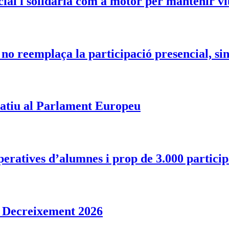
ial i solidària com a motor per mantenir viu
 no reemplaça la participació presencial, si
eratiu al Parlament Europeu
eratives d’alumnes i prop de 3.000 partici
l Decreixement 2026