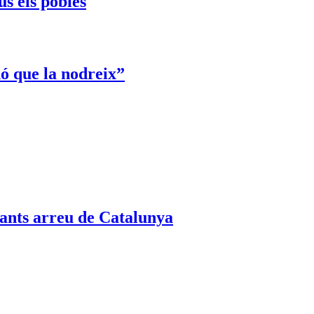
s els pobles
nó que la nodreix”
pants arreu de Catalunya