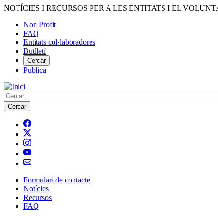
Vés
NOTÍCIES I RECURSOS PER A LES ENTITATS I EL VOLUNT
al
Non Profit
contingut
FAQ
Menú
Entitats col·laboradores
del
Butlletí
compte
Cercar
Publica
d'usuari
Cerca
Formulari de contacte
Notícies
Navegació
Recursos
principal
FAQ
de