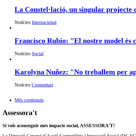
La Constel·lació, un singular projecte 
Notícies
Internacional
Francisco Rubio: "El nostre model és co
Notícies
Social
Karolyna Nuñez: "No treballem per apr
Notícies
Comunitari
Més continguts
Assessora't
Si vols aconseguir més impacte social, ASSESSORA'T!
La
Direcció General d’Acció Comunitària i Innovació Social (DGAC