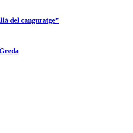
nllà del canguratge”
a Greda