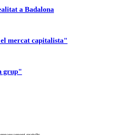
ealitat a Badalona
 el mercat capitalista"
n grup"
companyament gratuïts.