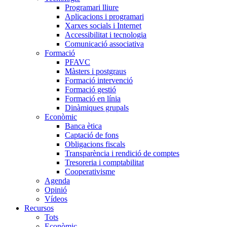
Programari lliure
Aplicacions i programari
Xarxes socials i Internet
Accessibilitat i tecnologia
Comunicació associativa
Formació
PFAVC
Màsters i postgraus
Formació intervenció
Formació gestió
Formació en línia
Dinàmiques grupals
Econòmic
Banca ètica
Captació de fons
Obligacions fiscals
Transparència i rendició de comptes
Tresoreria i comptabilitat
Cooperativisme
Agenda
Opinió
Vídeos
Recursos
Tots
Econòmic