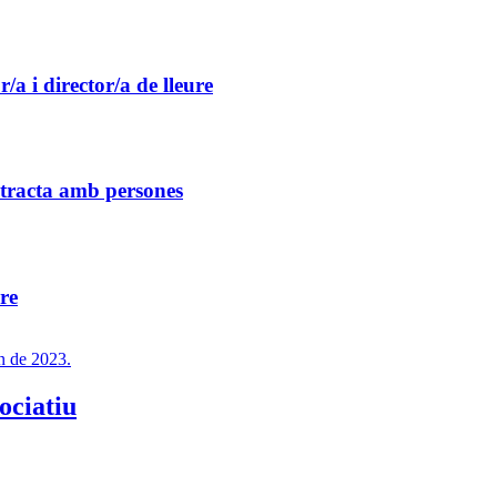
/a i director/a de lleure
 tracta amb persones
re
ociatiu