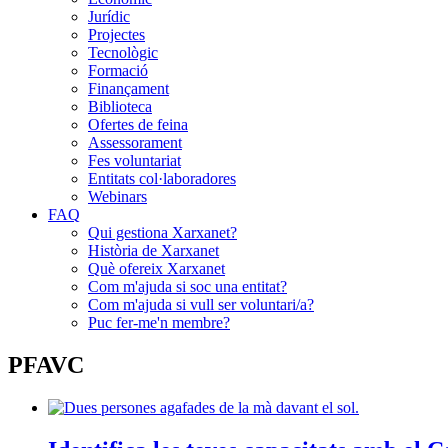
Jurídic
Projectes
Tecnològic
Formació
Finançament
Biblioteca
Ofertes de feina
Assessorament
Fes voluntariat
Entitats col·laboradores
Webinars
FAQ
Qui gestiona Xarxanet?
Història de Xarxanet
Què ofereix Xarxanet
Com m'ajuda si soc una entitat?
Com m'ajuda si vull ser voluntari/a?
Puc fer-me'n membre?
PFAVC