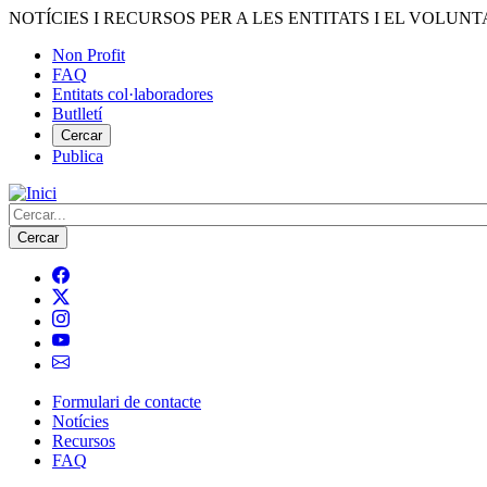
Vés
NOTÍCIES I RECURSOS PER A LES ENTITATS I EL VOLUNT
al
Non Profit
contingut
FAQ
Menú
Entitats col·laboradores
del
Butlletí
compte
Cercar
Publica
d'usuari
Cerca
Formulari de contacte
Notícies
Navegació
Recursos
principal
FAQ
de