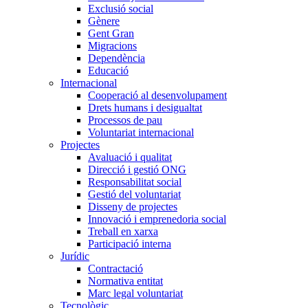
Exclusió social
Gènere
Gent Gran
Migracions
Dependència
Educació
Internacional
Cooperació al desenvolupament
Drets humans i desigualtat
Processos de pau
Voluntariat internacional
Projectes
Avaluació i qualitat
Direcció i gestió ONG
Responsabilitat social
Gestió del voluntariat
Disseny de projectes
Innovació i emprenedoria social
Treball en xarxa
Participació interna
Jurídic
Contractació
Normativa entitat
Marc legal voluntariat
Tecnològic