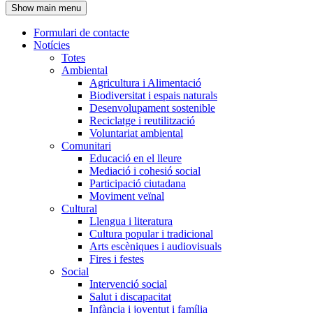
Show main menu
l'encapçalament
Formulari de contacte
Notícies
Navegació
Totes
principal
Ambiental
Agricultura i Alimentació
Biodiversitat i espais naturals
Desenvolupament sostenible
Reciclatge i reutilització
Voluntariat ambiental
Comunitari
Educació en el lleure
Mediació i cohesió social
Participació ciutadana
Moviment veïnal
Cultural
Llengua i literatura
Cultura popular i tradicional
Arts escèniques i audiovisuals
Fires i festes
Social
Intervenció social
Salut i discapacitat
Infància i joventut i família