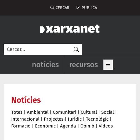
Vés al contingut
Menú del compte d'usuari
CERCAR
PUBLICA
Cerca
Navegació principal de l'enca
notícies
recursos
Show main me
Notícies
Totes
|
Ambiental
|
Comunitari
|
Cultural
|
Social
|
Internacional
|
Projectes
|
Jurídic
|
Tecnològic
|
Formació
|
Econòmic
|
Agenda
|
Opinió
|
Vídeos