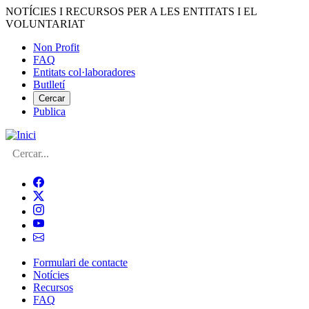
Vés
NOTÍCIES I RECURSOS PER A LES ENTITATS I EL
al
VOLUNTARIAT
contingut
Non Profit
FAQ
Menú
Entitats col·laboradores
del
Butlletí
compte
Cercar
Publica
d'usuari
Cerca
Formulari de contacte
Notícies
Navegació
Recursos
principal
FAQ