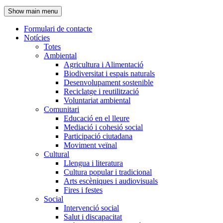
de
Show main menu
l'encapçalament
Formulari de contacte
Notícies
Navegació
Totes
principal
Ambiental
Agricultura i Alimentació
Biodiversitat i espais naturals
Desenvolupament sostenible
Reciclatge i reutilització
Voluntariat ambiental
Comunitari
Educació en el lleure
Mediació i cohesió social
Participació ciutadana
Moviment veïnal
Cultural
Llengua i literatura
Cultura popular i tradicional
Arts escèniques i audiovisuals
Fires i festes
Social
Intervenció social
Salut i discapacitat