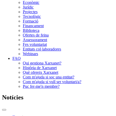
Econòmic
Jurídic
Projectes
Tecnològic
Formació
Finançament
Biblioteca
Ofertes de feina
Assessorament
Fes voluntariat
Entitats col·laboradores
Webinars
FAQ
Qui gestiona Xarxanet?
Història de Xarxanet
Què ofereix Xarxanet
Com m'ajuda si soc una entitat?
Com m'ajuda si vull ser voluntari/a?
Puc fer-me'n membre?
Notícies
Commutador
del