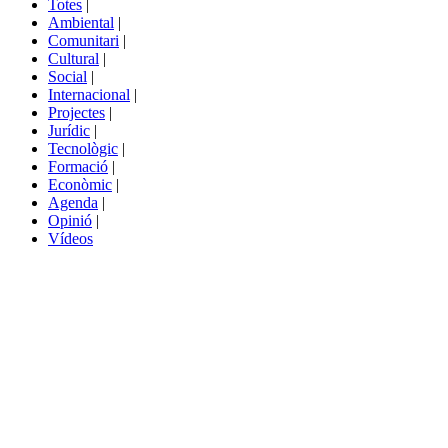
Totes
|
menú
Ambiental
|
de
Comunitari
|
portals
Cultural
|
Social
|
Internacional
|
Projectes
|
Jurídic
|
Tecnològic
|
Formació
|
Econòmic
|
Agenda
|
Opinió
|
Vídeos