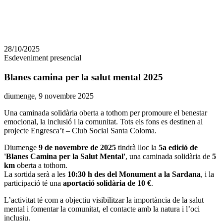
Comparteix
Compartir
en
28/10/2025
altres
Esdeveniment presencial
xarxes
socials
Blanes camina per la salut mental 2025
Data
diumenge, 9 novembre 2025
de
Una caminada solidària oberta a tothom per promoure el benestar
l'esdeveniment:
emocional, la inclusió i la comunitat. Tots els fons es destinen al
projecte Engresca’t – Club Social Santa Coloma.
Diumenge
9 de novembre de 2025
tindrà lloc la
5a edició de
'Blanes Camina per la Salut Mental'
, una caminada solidària de
5
km
oberta a tothom.
La sortida serà a les
10:30 h des del Monument a la Sardana
, i la
participació té una
aportació solidària de 10 €
.
L’activitat té com a objectiu visibilitzar la importància de la salut
mental i fomentar la comunitat, el contacte amb la natura i l’oci
inclusiu.