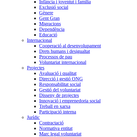
Infància i joventut i família
Exclusió social
Gènere
Gent Gran
Migracions
Dependència
Educació
Internacional
Cooperació al desenvolupament
Drets humans i desigualtat
Processos de pau
Voluntariat internacional
Projectes
Avaluació i qualitat
Direcció i gestió ONG
Responsabilitat social
Gestió del voluntariat
Disseny de projectes
Innovació i emprenedoria social
Treball en xarxa
Participació interna
Jurídic
Contractació
Normativa entitat
Marc legal voluntariat