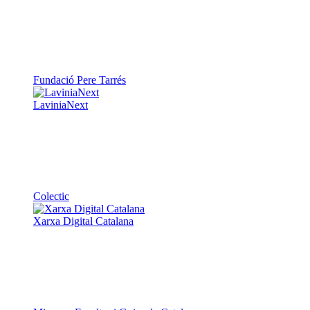
Fundació Pere Tarrés
LaviniaNext
Colectic
Xarxa Digital Catalana
Minyons Escoltes i Guies de Catalunya
TOTHOMweb