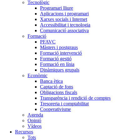
Tecnològic
Programari lliure
Aplicacions i programari
Xarxes socials i Internet
Accessibilitat i tecnologia
Comunicació associativa
Formació
PFAVC
Màsters i postgraus
Formació intervenció
Formació gestió
Formació en línia
Dinàmiques grupals
Econòmic
Banca ètica
Captació de fons
Obligacions fiscals
Transparència i rendició de comptes
Tresoreria i comptabilitat
Cooperativisme
Agenda
Opinió
Vídeos
Recursos
Tots