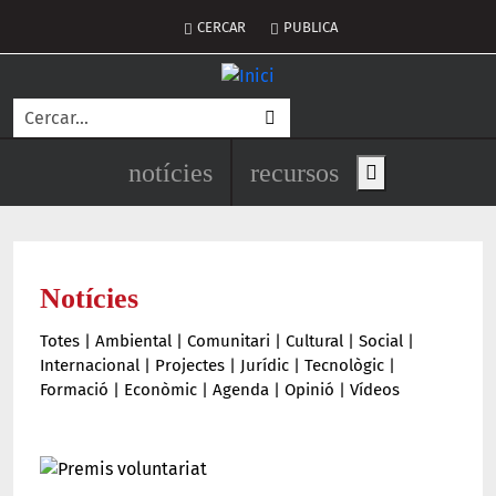
Vés al contingut
Menú del compte d'usuari
CERCAR
PUBLICA
Cerca
Navegació principal de l'encapç
notícies
recursos
Show main men
Notícies
Totes
|
Ambiental
|
Comunitari
|
Cultural
|
Social
|
Internacional
|
Projectes
|
Jurídic
|
Tecnològic
|
Formació
|
Econòmic
|
Agenda
|
Opinió
|
Vídeos