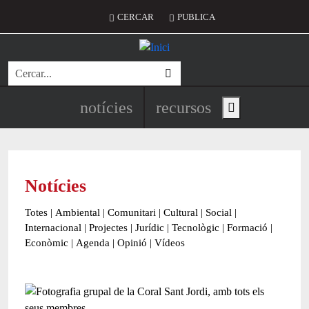
Vés al contingut
Menú del compte d'usuari
CERCAR
PUBLICA
Cerca
Navegació principal de l'encapç
notícies
recursos
Show main menu
Notícies
Totes
|
Ambiental
|
Comunitari
|
Cultural
|
Social
|
Internacional
|
Projectes
|
Jurídic
|
Tecnològic
|
Formació
|
Econòmic
|
Agenda
|
Opinió
|
Vídeos