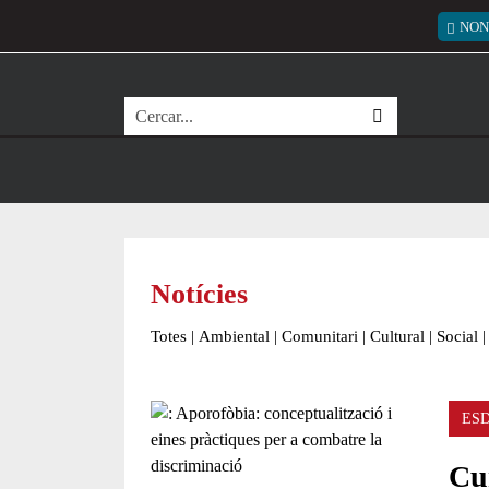
Vés al contingut
Menú
NON
Cerca
Notícies
Totes
|
Ambiental
|
Comunitari
|
Cultural
|
Social
|
ES
Cur