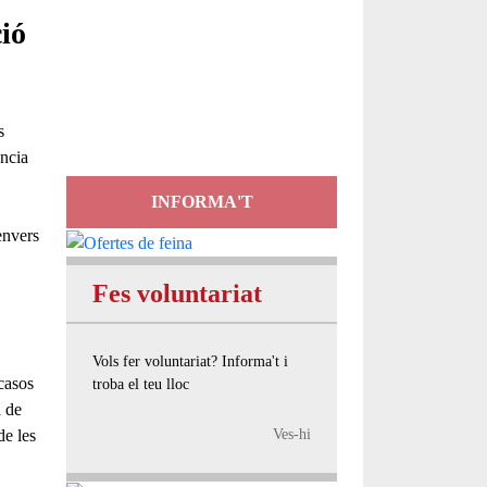
ió
Servei
d'Assessorament
gratuït per a entitats
s
ència
INFORMA'T
envers
Fes voluntariat
Vols fer voluntariat? Informa't i
 casos
troba el teu lloc
a de
Ves-hi
de les