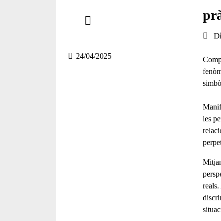
Comparteix
prà
Compartir en altres xarxes socials
Data 
D
24/04/2025
Compr
fenòm
simbò
Manif
les p
relac
perpet
Mitja
perspe
reals
discr
situa