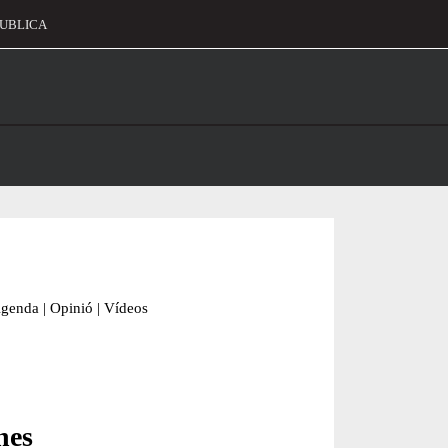
UBLICA
alament
genda
|
Opinió
|
Vídeos
nes