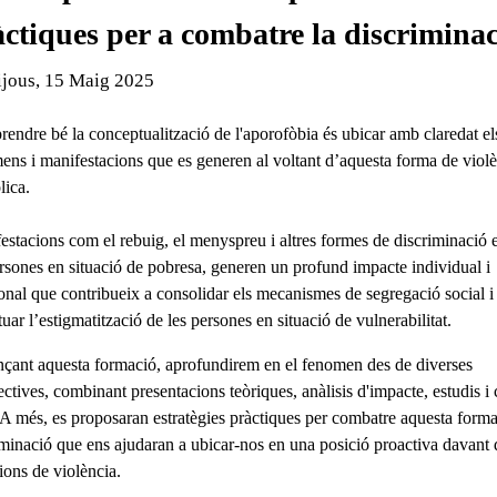
ctiques per a combatre la discriminac
de l'esdeveniment:
ijous, 15 Maig 2025
endre bé la conceptualització de l'aporofòbia és ubicar amb claredat el
ens i manifestacions que es generen al voltant d’aquesta forma de viol
lica.
estacions com el rebuig, el menyspreu i altres formes de discriminació 
ersones en situació de pobresa, generen un profund impacte individual i
ional que contribueix a consolidar els mecanismes de segregació social i
uar l’estigmatització de les persones en situació de vulnerabilitat.
nçant aquesta formació, aprofundirem en el fenomen des de diverses
ctives, combinant presentacions teòriques, anàlisis d'impacte, estudis i
. A més, es proposaran estratègies pràctiques per combatre aquesta form
iminació que ens ajudaran a ubicar-nos en una posició proactiva davant 
cions de violència.