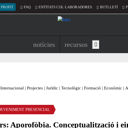
 del compte d'usuari
 PROFIT
FAQ
ENTITATS COL·LABORADORES
BUTLLETÍ
P
Navegació principal de l'encapç
notícies
recursos
Show main menu
Internacional
|
Projectes
|
Jurídic
|
Tecnològic
|
Formació
|
Econòmic
|
A
DEVENIMENT PRESENCIAL
s: Aporofòbia. Conceptualització i ei