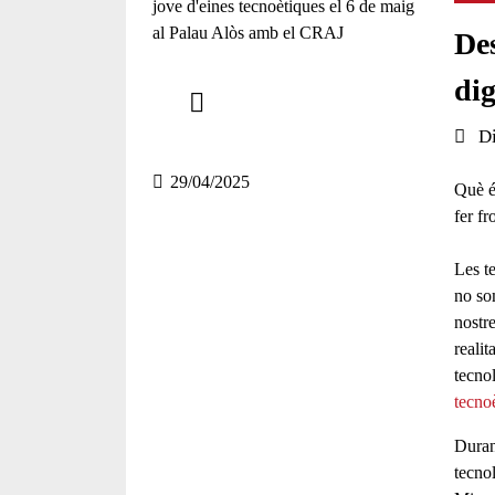
Des
Comparteix
dig
Compartir en altres xarxes socials
Data 
D
29/04/2025
Què é
fer fr
Les te
no so
nostre
realit
tecno
tecno
Duran
tecno