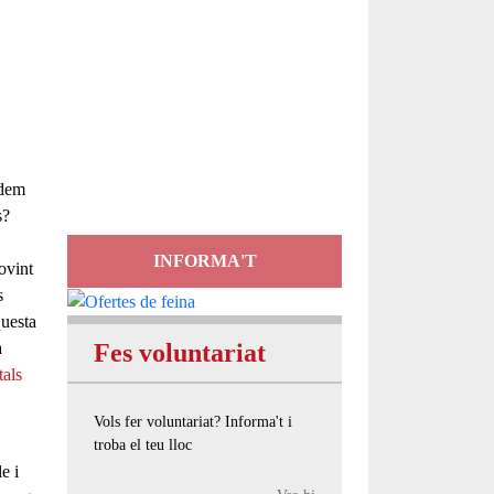
Servei
d'Assessorament
gratuït per a entitats
odem
es?
INFORMA'T
ovint
s
questa
a
Fes voluntariat
tals
Vols fer voluntariat? Informa't i
troba el teu lloc
e i