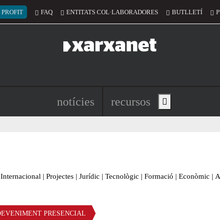
 del compte d'usuari
 PROFIT
FAQ
ENTITATS COL·LABORADORES
BUTLLETÍ
P
Navegació principal de l'encapç
notícies
recursos
Show main menu
Internacional
|
Projectes
|
Jurídic
|
Tecnològic
|
Formació
|
Econòmic
|
A
DEVENIMENT PRESENCIAL