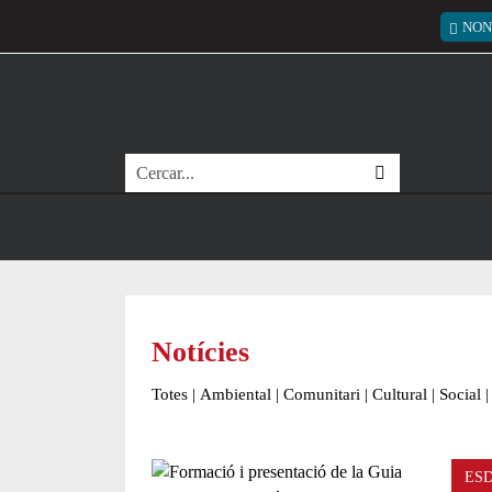
Vés al contingut
Menú
NON
Cerca
Notícies
Totes
|
Ambiental
|
Comunitari
|
Cultural
|
Social
|
ES