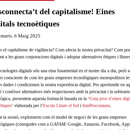
connecta’t del capitalisme! Eines
itals tecnoètiques
de l'esdeveniment:
imarts, 6 Maig 2025
s el capitalisme de vigilància? Com afecta la nostra privacitat? Com p
ont a les grans corporacions digitals i adoptar alternatives ètiques i lliur
cnologies digitals són una eina fonamental en el nostre dia a dia, però s
m conscients de com les grans empreses tecnològiques monopolitzen le
s dades i condicionen la nostra experiència digital. Per aprofundir en a
at i conèixer alternatives més respectuoses amb la privacitat i la sobirani
lògica,
presentem aquesta formació basada en la ‘
Guia jove d’eines digi
ètiques
’
elaborada per l’
Escola Lliure el Sol
i
femProcomuns
.
t la sessió, explorarem com el model de negoci de les
grans empreses
lògiques
(conegudes com a
GAFAM
: Google, Amazon, Facebook, Appl