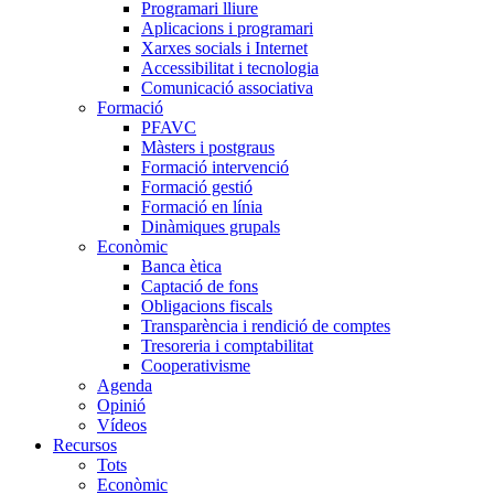
Programari lliure
Aplicacions i programari
Xarxes socials i Internet
Accessibilitat i tecnologia
Comunicació associativa
Formació
PFAVC
Màsters i postgraus
Formació intervenció
Formació gestió
Formació en línia
Dinàmiques grupals
Econòmic
Banca ètica
Captació de fons
Obligacions fiscals
Transparència i rendició de comptes
Tresoreria i comptabilitat
Cooperativisme
Agenda
Opinió
Vídeos
Recursos
Tots
Econòmic