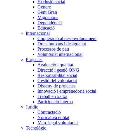
Exclusió social
Gènere
Gent Gran
Migracions
Dependència
Educació
Internacional
Cooperació al desenvolupament
Drets humans i desigualtat
Processos de pau
Voluntariat internacional
Projectes
Avaluació i qualitat
Direcció i gestió ONG
Responsabilitat social
Gestió del voluntariat
Disseny de projectes
Innovació i emprenedoria social
Treball en xarxa
Participació interna
Jurídic
Contractació
Normativa entitat
Marc legal voluntariat
Tecnològic