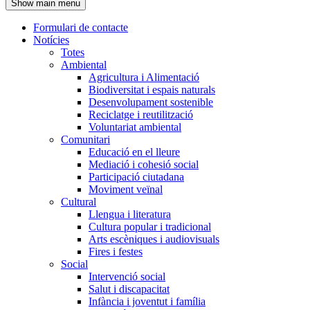
Show main menu
l'encapçalament
Formulari de contacte
Notícies
Navegació
Totes
principal
Ambiental
Agricultura i Alimentació
Biodiversitat i espais naturals
Desenvolupament sostenible
Reciclatge i reutilització
Voluntariat ambiental
Comunitari
Educació en el lleure
Mediació i cohesió social
Participació ciutadana
Moviment veïnal
Cultural
Llengua i literatura
Cultura popular i tradicional
Arts escèniques i audiovisuals
Fires i festes
Social
Intervenció social
Salut i discapacitat
Infància i joventut i família