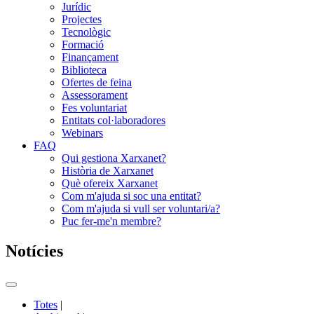
Jurídic
Projectes
Tecnològic
Formació
Finançament
Biblioteca
Ofertes de feina
Assessorament
Fes voluntariat
Entitats col·laboradores
Webinars
FAQ
Qui gestiona Xarxanet?
Història de Xarxanet
Què ofereix Xarxanet
Com m'ajuda si soc una entitat?
Com m'ajuda si vull ser voluntari/a?
Puc fer-me'n membre?
Notícies
Commutador
del
Totes
|
menú