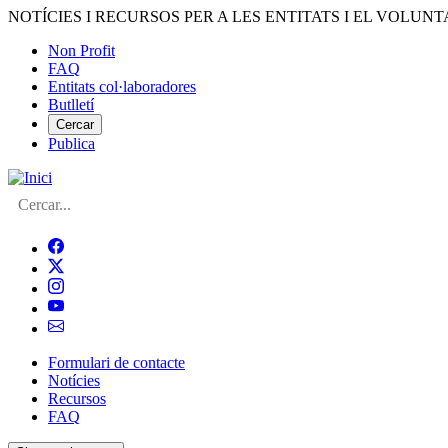
Vés
NOTÍCIES I RECURSOS PER A LES ENTITATS I EL VOLUNT
al
Non Profit
contingut
FAQ
Menú
Entitats col·laboradores
del
Butlletí
compte
Cercar
Publica
d'usuari
Cerca
Formulari de contacte
Notícies
Navegació
Recursos
principal
FAQ
de