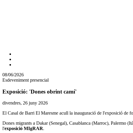
Comparteix
Compartir
en
08/06/2026
altres
Esdeveniment presencial
xarxes
socials
Exposició: 'Dones obrint camí'
Data
divendres, 26 juny 2026
de
El Casal de Barri El Maresme acull la inauguració de l'exposició de fo
l'esdeveniment:
Dones migrants a Dakar (Senegal), Casablanca (Marroc), Palermo (Ità
l'
exposició MIgRAR
.