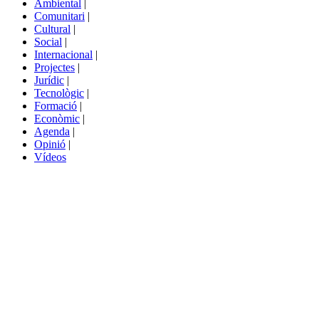
Ambiental
|
de
Comunitari
|
portals
Cultural
|
Social
|
Internacional
|
Projectes
|
Jurídic
|
Tecnològic
|
Formació
|
Econòmic
|
Agenda
|
Opinió
|
Vídeos