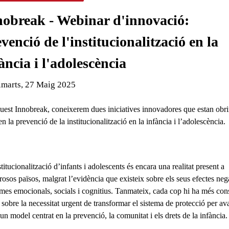
nobreak - Webinar d'innovació:
venció de l'institucionalització en la
ància i l'adolescència
de l'esdeveniment:
imarts, 27 Maig 2025
uest Innobreak, coneixerem dues iniciatives innovadores que estan obri
n la prevenció de la institucionalització en la infància i l’adolescència.
stitucionalització d’infants i adolescents
és encara una realitat present a
osos països, malgrat l’evidència que existeix sobre els seus efectes neg
rmes emocionals, socials i cognitius. Tanmateix, cada cop hi ha més con
 sobre la necessitat urgent de
transformar el sistema de protecció per av
 un model centrat en la prevenció
, la comunitat i els drets de la infància.