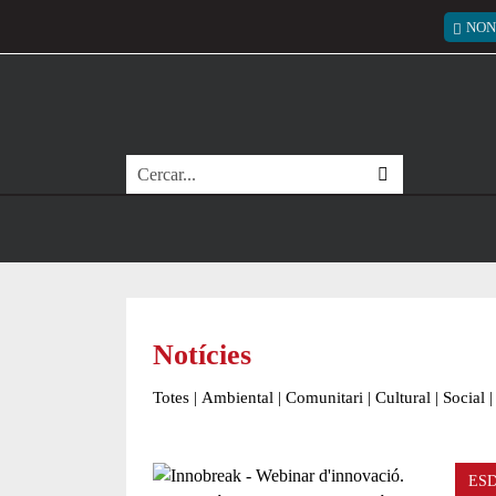
Vés al contingut
Menú
NON
Cerca
Notícies
Totes
|
Ambiental
|
Comunitari
|
Cultural
|
Social
|
ES