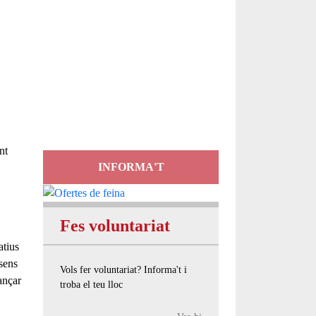
Servei
d'Assessorament
gratuït per a entitats
nt
INFORMA'T
Fes voluntariat
atius
sens
Vols fer voluntariat? Informa't i
ançar
troba el teu lloc