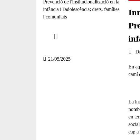
In
Pre
Comparteix
inf
Compartir en altres xarxes socials
Data 
D
21/05/2025
En aq
camí e
La
in
nombr
en te
social
cap a