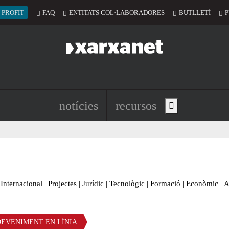
 del compte d'usuari
 PROFIT
FAQ
ENTITATS COL·LABORADORES
BUTLLETÍ
P
Navegació principal de l'encapç
notícies
recursos
Show main menu
Internacional
|
Projectes
|
Jurídic
|
Tecnològic
|
Formació
|
Econòmic
|
A
DEVENIMENT EN LÍNIA