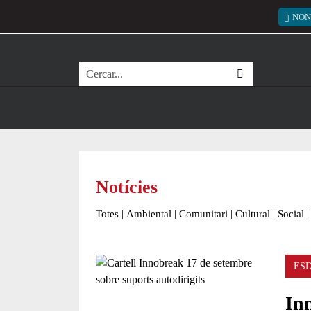
Vés al contingut
Menú
NON
Cerca
Notícies
Totes
|
Ambiental
|
Comunitari
|
Cultural
|
Social
|
ES
In
Comparteix