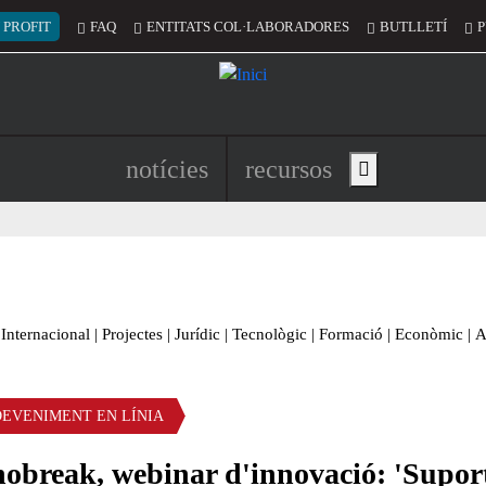
 del compte d'usuari
 PROFIT
FAQ
ENTITATS COL·LABORADORES
BUTLLETÍ
P
Navegació principal de l'encapç
notícies
recursos
Show main menu
Internacional
|
Projectes
|
Jurídic
|
Tecnològic
|
Formació
|
Econòmic
|
A
DEVENIMENT EN LÍNIA
nobreak, webinar d'innovació: 'Supor