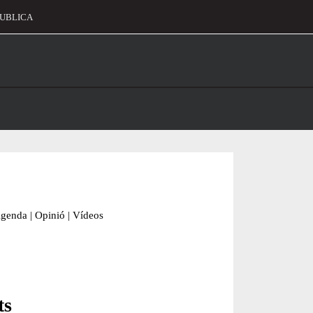
UBLICA
alament
genda
|
Opinió
|
Vídeos
ts