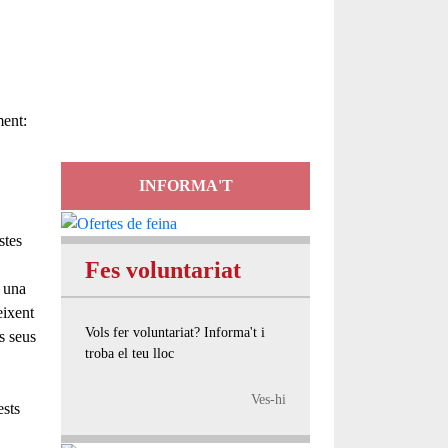
Servei
d'Assessorament
gratuït per a entitats
ment:
INFORMA'T
stes
Fes voluntariat
 una
eixent
Vols fer voluntariat? Informa't i
s seus
troba el teu lloc
Ves-hi
ests