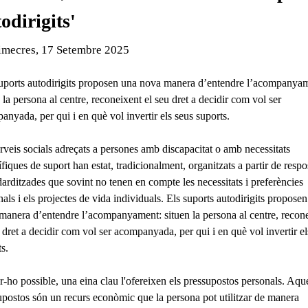
odirigits'
de l'esdeveniment:
imecres, 17 Setembre 2025
uports autodirigits proposen una nova manera d’entendre l’acompanya
 la persona al centre, reconeixent el seu dret a decidir com vol ser
anyada, per qui i en què vol invertir els seus suports.
erveis socials adreçats a persones amb discapacitat o amb necessitats
fiques de suport han estat, tradicionalment, organitzats a partir de respo
darditzades que sovint no tenen en compte les necessitats i preferències
als i els projectes de vida individuals. Els
suports autodirigits
proposen
manera d’entendre l’acompanyament: situen la persona al centre, recon
 dret a decidir com vol ser acompanyada, per qui i en què vol invertir el
s.
r-ho possible, una eina clau l'ofereixen els
pressupostos personals
. Aqu
upostos són un recurs econòmic que la persona pot utilitzar de manera