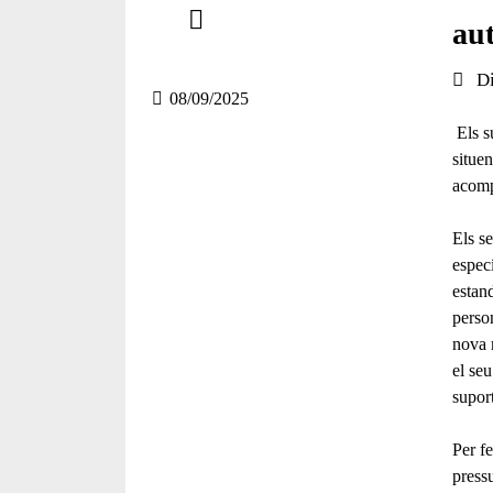
aut
Compartir en altres xarxes socials
Data 
D
08/09/2025
Els s
situen
acomp
Els s
especí
estan
person
nova 
el seu
suport
Per fe
press