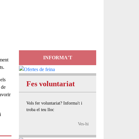
Servei
d'Assessorament
gratuït per a entitats
INFORMA'T
ament
ts.
 els
Fes voluntariat
 de
avorir
Vols fer voluntariat? Informa't i
troba el teu lloc
i
Ves-hi