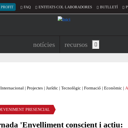
 del compte d'usuari
 PROFIT
FAQ
ENTITATS COL·LABORADORES
BUTLLETÍ
P
Navegació principal de l'encapç
notícies
recursos
Show main menu
Internacional
|
Projectes
|
Jurídic
|
Tecnològic
|
Formació
|
Econòmic
|
A
DEVENIMENT PRESENCIAL
nada 'Envelliment conscient i actiu: