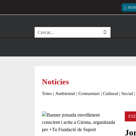
Vés al contingut
Menú
NON
Cerca
Notícies
Totes
|
Ambiental
|
Comunitari
|
Cultural
|
Social
|
ES
Jor