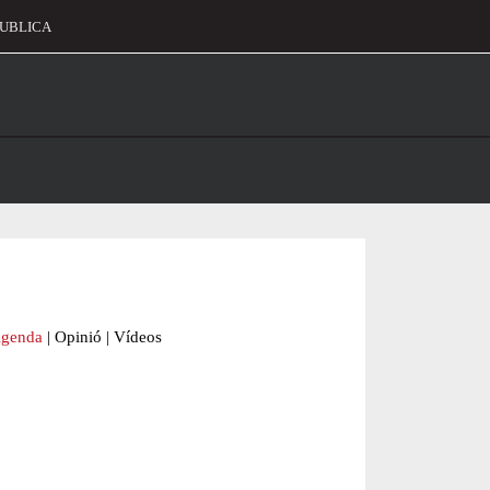
UBLICA
alament
genda
|
Opinió
|
Vídeos