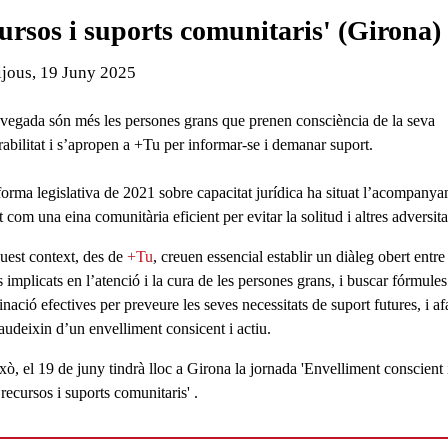
ursos i suports comunitaris' (Girona)
de l'esdeveniment:
ijous, 19 Juny 2025
vegada són més les persones grans que prenen consciència de la seva
rabilitat i s’apropen a +Tu per informar-se i demanar suport.
forma legislativa de 2021 sobre capacitat jurídica ha situat l’acompany
 com una eina comunitària eficient per evitar la solitud i altres adversita
uest context, des de
+Tu
, creuen essencial establir un diàleg obert entre
 implicats en l’atenció i la cura de les persones grans, i buscar fórmules
nació efectives per preveure les seves necessitats de suport futures, i af
audeixin d’un envelliment consicent i actiu.
ixò, el
19 de juny
tindrà lloc a Girona la jornada 'Envelliment conscient 
 recursos i suports comunitaris' .