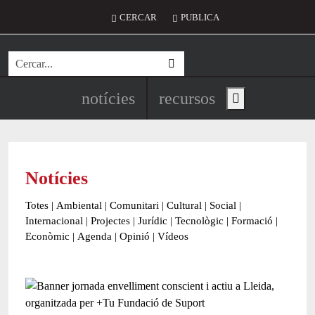
Vés al contingut
Menú del compte d'usuari
CERCAR
PUBLICA
Cerca
Navegació principal de l'encapç
notícies
recursos
Show main menu
Notícies
Totes
|
Ambiental
|
Comunitari
|
Cultural
|
Social
|
Internacional
|
Projectes
|
Jurídic
|
Tecnològic
|
Formació
|
Econòmic
|
Agenda
|
Opinió
|
Vídeos