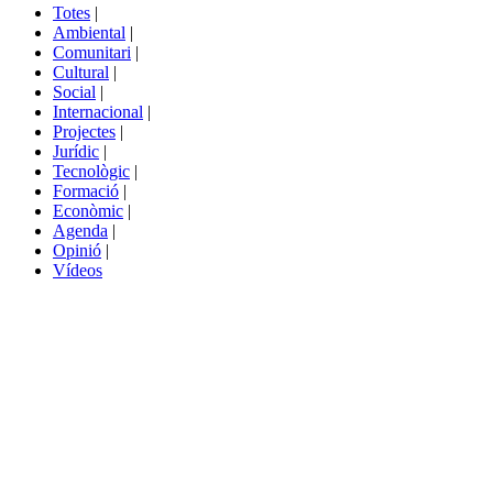
del
Totes
|
menú
Ambiental
|
de
Comunitari
|
portals
Cultural
|
Social
|
Internacional
|
Projectes
|
Jurídic
|
Tecnològic
|
Formació
|
Econòmic
|
Agenda
|
Opinió
|
Vídeos