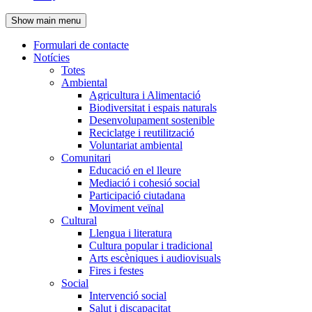
de
Show main menu
l'encapçalament
Formulari de contacte
Notícies
Navegació
Totes
principal
Ambiental
Agricultura i Alimentació
Biodiversitat i espais naturals
Desenvolupament sostenible
Reciclatge i reutilització
Voluntariat ambiental
Comunitari
Educació en el lleure
Mediació i cohesió social
Participació ciutadana
Moviment veïnal
Cultural
Llengua i literatura
Cultura popular i tradicional
Arts escèniques i audiovisuals
Fires i festes
Social
Intervenció social
Salut i discapacitat