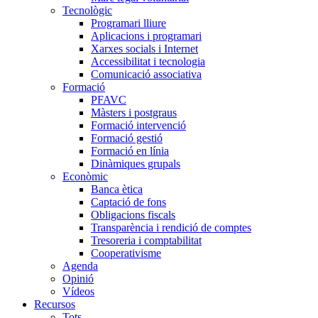
Tecnològic
Programari lliure
Aplicacions i programari
Xarxes socials i Internet
Accessibilitat i tecnologia
Comunicació associativa
Formació
PFAVC
Màsters i postgraus
Formació intervenció
Formació gestió
Formació en línia
Dinàmiques grupals
Econòmic
Banca ètica
Captació de fons
Obligacions fiscals
Transparència i rendició de comptes
Tresoreria i comptabilitat
Cooperativisme
Agenda
Opinió
Vídeos
Recursos
Tots