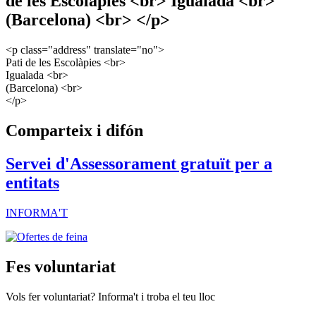
de les Escolàpies <br> Igualada <br>
(Barcelona) <br> </p>
<p class="address" translate="no">
Pati de les Escolàpies <br>
Igualada <br>
(Barcelona) <br>
</p>
Comparteix i difón
Servei d'Assessorament gratuït per a
entitats
INFORMA'T
Fes voluntariat
Vols fer voluntariat? Informa't i troba el teu lloc