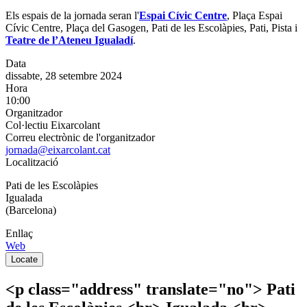
Els espais de la jornada seran l'
Espai Cívic Centre
, Plaça Espai
Cívic Centre, Plaça del Gasogen, Pati de les Escolàpies, Pati, Pista i
Teatre de l’Ateneu Igualadí
.
Data
dissabte, 28 setembre 2024
Hora
10:00
Organitzador
Col·lectiu Eixarcolant
Correu electrònic de l'organitzador
jornada@eixarcolant.cat
Localització
Pati de les Escolàpies
Igualada
(Barcelona)
Enllaç
Web
Geolocalització
Locate
<p class="address" translate="no"> Pati