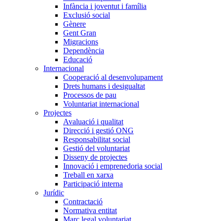
Infància i joventut i família
Exclusió social
Gènere
Gent Gran
Migracions
Dependència
Educació
Internacional
Cooperació al desenvolupament
Drets humans i desigualtat
Processos de pau
Voluntariat internacional
Projectes
Avaluació i qualitat
Direcció i gestió ONG
Responsabilitat social
Gestió del voluntariat
Disseny de projectes
Innovació i emprenedoria social
Treball en xarxa
Participació interna
Jurídic
Contractació
Normativa entitat
Marc legal voluntariat