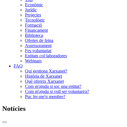
Econòmic
Jurídic
Projectes
Tecnològic
Formació
Finançament
Biblioteca
Ofertes de feina
Assessorament
Fes voluntariat
Entitats col·laboradores
Webinars
FAQ
Qui gestiona Xarxanet?
Història de Xarxanet
Què ofereix Xarxanet
Com m'ajuda si soc una entitat?
Com m'ajuda si vull ser voluntari/a?
Puc fer-me'n membre?
Notícies
Commutador