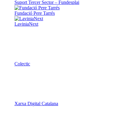
Suport Tercer Sector – Fundesplai
Fundació Pere Tarrés
LaviniaNext
Colectic
Xarxa Digital Catalana
Minyons Escoltes i Guies de Catalunya