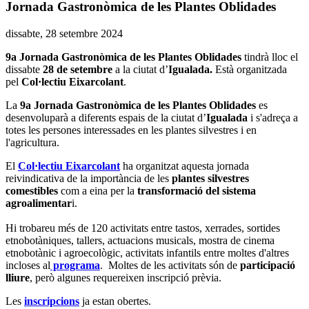
Jornada Gastronòmica de les Plantes Oblidades
Data
dissabte, 28 setembre 2024
de
9a Jornada Gastronòmica de les Plantes Oblidades
tindrà lloc el
l'esdeveniment:
dissabte
28 de setembre
a la ciutat d’
Igualada.
Està organitzada
pel
Col·lectiu Eixarcolant
.
La
9a Jornada Gastronòmica de les Plantes Oblidades
es
desenvoluparà a diferents espais de la ciutat d’
Igualada
i s'adreça a
totes les persones interessades en les plantes silvestres i en
l'agricultura.
El
Col·lectiu Eixarcolant
ha organitzat aquesta jornada
reivindicativa de la importància de les
plantes silvestres
comestibles
com a eina per la
transformació del sistema
agroalimentar
i.
Hi trobareu més de 120 activitats entre tastos, xerrades, sortides
etnobotàniques, tallers, actuacions musicals, mostra de cinema
etnobotànic i agroecològic, activitats infantils entre moltes d'altres
incloses al
programa
. Moltes de les activitats són de
participació
lliure
, però algunes requereixen inscripció prèvia.
Les
inscripcions
ja estan obertes.