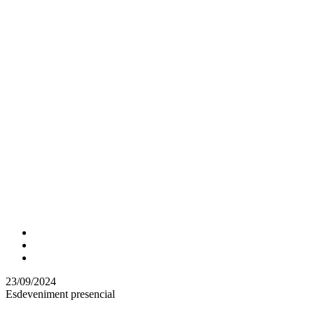
Comparteix
Compartir
en
23/09/2024
altres
Esdeveniment presencial
xarxes
socials