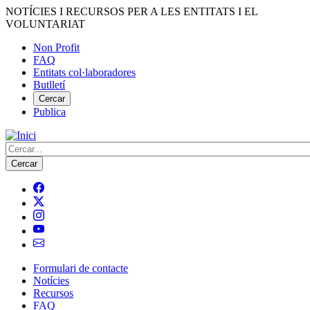
Vés
NOTÍCIES I RECURSOS PER A LES ENTITATS I EL
al
VOLUNTARIAT
contingut
Non Profit
FAQ
Menú
Entitats col·laboradores
del
Butlletí
compte
Cercar
Publica
d'usuari
Cerca
Formulari de contacte
Notícies
Navegació
Recursos
principal
FAQ