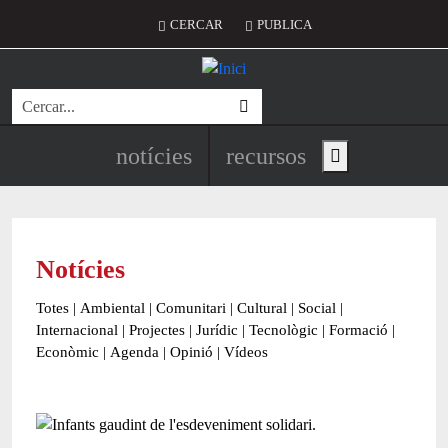
Vés al contingut
Menú del compte d'usuari
CERCAR
PUBLICA
Cerca
Navegació principal de l'encapç
notícies
recursos
Show main menu
Notícies
Totes
|
Ambiental
|
Comunitari
|
Cultural
|
Social
|
Internacional
|
Projectes
|
Jurídic
|
Tecnològic
|
Formació
|
Econòmic
|
Agenda
|
Opinió
|
Vídeos