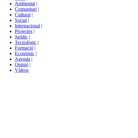
menú
Ambiental
|
de
Comunitari
|
portals
Cultural
|
Social
|
Internacional
|
Projectes
|
Jurídic
|
Tecnològic
|
Formació
|
Econòmic
|
Agenda
|
Opinió
|
Vídeos