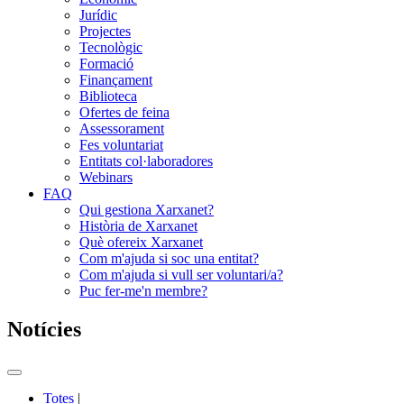
Jurídic
Projectes
Tecnològic
Formació
Finançament
Biblioteca
Ofertes de feina
Assessorament
Fes voluntariat
Entitats col·laboradores
Webinars
FAQ
Qui gestiona Xarxanet?
Història de Xarxanet
Què ofereix Xarxanet
Com m'ajuda si soc una entitat?
Com m'ajuda si vull ser voluntari/a?
Puc fer-me'n membre?
Notícies
Commutador
del
Totes
|