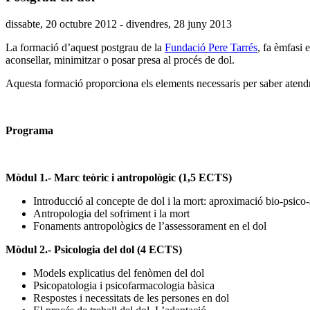
Data
dissabte, 20 octubre 2012 - divendres, 28 juny 2013
de
La formació d’aquest postgrau de la
Fundació Pere Tarrés
, fa èmfasi 
l'esdeveniment:
aconsellar, minimitzar o posar presa al procés de dol.
Aquesta formació proporciona els elements necessaris per saber atendre
Programa
Mòdul 1.- Marc teòric i antropològic (1,5 ECTS)
Introducció al concepte de dol i la mort: aproximació bio-psico-s
Antropologia del sofriment i la mort
Fonaments antropològics de l’assessorament en el dol
Mòdul 2.- Psicologia del dol (4 ECTS)
Models explicatius del fenòmen del dol
Psicopatologia i psicofarmacologia bàsica
Respostes i necessitats de les persones en dol