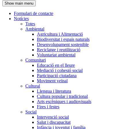
Show main menu
l'encapçalament
Formulari de contacte
Notícies
Navegació
Totes
principal
Ambiental
Agricultura i Alimentació
Biodiversitat i espais naturals
Desenvolupament sostenible
Reciclatge i reutilització
Voluntariat ambiental
Comunitari
Educació en el lleure
Mediació i cohesió social
Participació ciutadana
Moviment veïnal
Cultural
Llengua i literatura
Cultura popular i tradicional
Arts escèniques i audiovisuals
Fires i festes
Social
Intervenció social
Salut i discapacitat
Infància i joventut i família