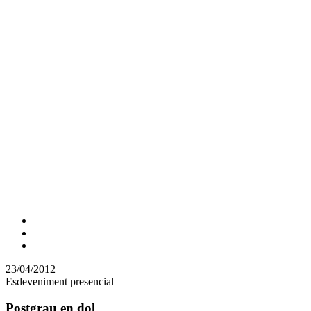
Comparteix
Compartir
en
23/04/2012
altres
Esdeveniment presencial
xarxes
socials
Postgrau en dol