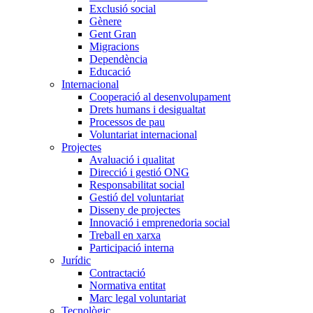
Exclusió social
Gènere
Gent Gran
Migracions
Dependència
Educació
Internacional
Cooperació al desenvolupament
Drets humans i desigualtat
Processos de pau
Voluntariat internacional
Projectes
Avaluació i qualitat
Direcció i gestió ONG
Responsabilitat social
Gestió del voluntariat
Disseny de projectes
Innovació i emprenedoria social
Treball en xarxa
Participació interna
Jurídic
Contractació
Normativa entitat
Marc legal voluntariat
Tecnològic