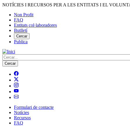
Vés
NOTÍCIES I RECURSOS PER A LES ENTITATS I EL VOLUNT
al
Non Profit
contingut
FAQ
Menú
Entitats col·laboradores
del
Butlletí
compte
Cercar
Publica
d'usuari
Cerca
Formulari de contacte
Notícies
Navegació
Recursos
principal
FAQ
de