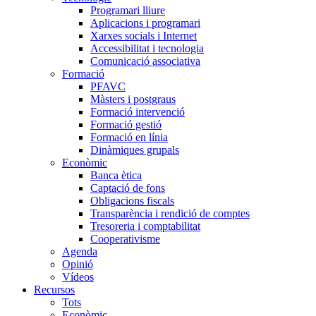
Programari lliure
Aplicacions i programari
Xarxes socials i Internet
Accessibilitat i tecnologia
Comunicació associativa
Formació
PFAVC
Màsters i postgraus
Formació intervenció
Formació gestió
Formació en línia
Dinàmiques grupals
Econòmic
Banca ètica
Captació de fons
Obligacions fiscals
Transparència i rendició de comptes
Tresoreria i comptabilitat
Cooperativisme
Agenda
Opinió
Vídeos
Recursos
Tots
Econòmic