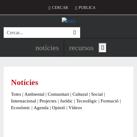
Vés al contingut
Menú del compte d'usuari
CERCAR
PUBLICA
Cerca
Navegació principal de l'encapç
notícies
recursos
Show main menu
Notícies
Totes
|
Ambiental
|
Comunitari
|
Cultural
|
Social
|
Internacional
|
Projectes
|
Jurídic
|
Tecnològic
|
Formació
|
Econòmic
|
Agenda
|
Opinió
|
Vídeos