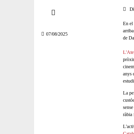
Comparteix
Data 
D
Compartir en altres xarxes socials
En el
arriba
07/08/2025
de Da
L'Ate
pròx
cinem
anys 
estud
La pel
custò
sense
ràbia
L'act
Cata