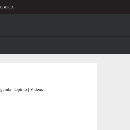
UBLICA
alament
genda
|
Opinió
|
Vídeos