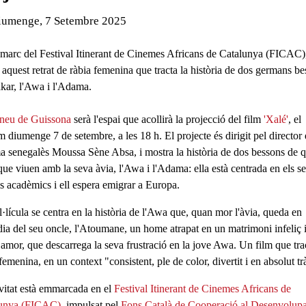
de l'esdeveniment:
iumenge, 7 Setembre 2025
 marc del Festival Itinerant de Cinemes Africans de Catalunya (FICAC)
 aquest retrat de ràbia femenina que tracta la història de dos germans b
kar, l'Awa i l'Adama.
neu de Guissona
serà l'espai que acollirà la projecció del film
'Xalé'
, el
im diumenge
7 de setembre
, a les
18 h
. El projecte és dirigit pel director
a senegalès
Moussa Sène Absa
, i mostra la història de dos bessons de 
que viuen amb la seva àvia,
l'Awa i l'Adama
: ella està centrada en els s
is acadèmics i ell espera emigrar a Europa.
·lícula se centra en la història de
l'Awa
que, quan mor l'àvia, queda en
dia del seu oncle, l'Atoumane, un home atrapat en un matrimoni infeliç 
 amor, que descarrega la seva frustració en la jove Awa. Un film que trac
 femenina
, en un context "consistent, ple de color, divertit i en absolut tr
ivitat està emmarcada en el
Festival Itinerant de Cinemes Africans de
lunya (FICAC)
, impulsat pel
Fons Català de Cooperació al Desenvolup