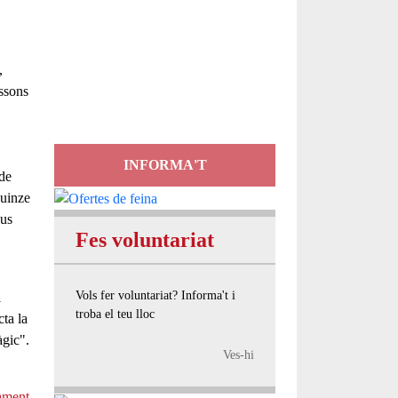
Servei
d'Assessorament
,
gratuït per a entitats
essons
INFORMA'T
 de
quinze
eus
Fes voluntariat
Vols fer voluntariat? Informa't i
i
troba el teu lloc
ta la
àgic".
Ves-hi
ament