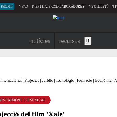
 del compte d'usuari
 PROFIT
FAQ
ENTITATS COL·LABORADORES
BUTLLETÍ
P
Navegació principal de l'encapç
notícies
recursos
Show main menu
Internacional
|
Projectes
|
Jurídic
|
Tecnològic
|
Formació
|
Econòmic
|
A
DEVENIMENT PRESENCIAL
jecció del film 'Xalé'