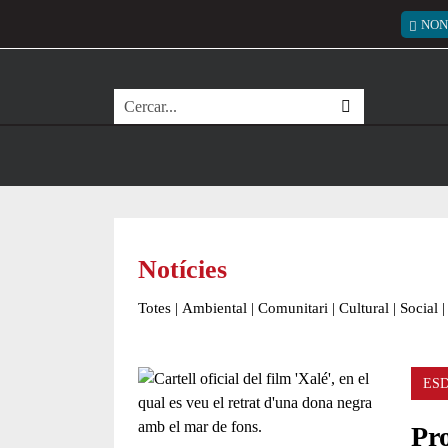
Vés al contingut
Menú
NON
Cerca
Notícies
Totes
|
Ambiental
|
Comunitari
|
Cultural
|
Social
|
ES
Pro