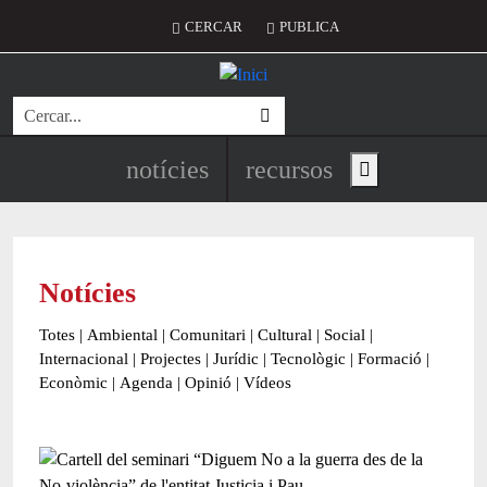
Vés al contingut
Menú del compte d'usuari
CERCAR
PUBLICA
Cerca
Navegació principal de l'encapç
notícies
recursos
Show main menu
Notícies
Totes
|
Ambiental
|
Comunitari
|
Cultural
|
Social
|
Internacional
|
Projectes
|
Jurídic
|
Tecnològic
|
Formació
|
Econòmic
|
Agenda
|
Opinió
|
Vídeos