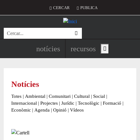
Vés al contingut
Menú del compte d'usuari
CERCAR
PUBLICA
Cerca
Navegació principal de l'encapç
notícies
recursos
Show main menu
Notícies
Totes
|
Ambiental
|
Comunitari
|
Cultural
|
Social
|
Internacional
|
Projectes
|
Jurídic
|
Tecnològic
|
Formació
|
Econòmic
|
Agenda
|
Opinió
|
Vídeos