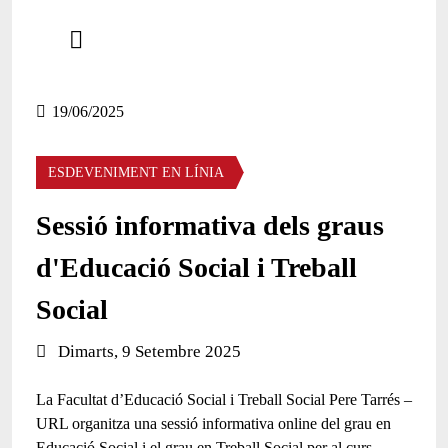
Comparteix
Compartir en altres xarxes socials
19/06/2025
ESDEVENIMENT EN LÍNIA
Sessió informativa dels graus
d'Educació Social i Treball
Social
Data de l'esdeveniment:
Dimarts, 9 Setembre 2025
La
Facultat d’Educació Social i Treball Social Pere Tarrés –
URL
organitza una
sessió informativa online
del grau en
Educació Social i el grau en Treball Social per al curs