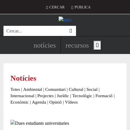
Vés al contingut
Menú del compte d'usuari
CERCAR
PUBLICA
Cerca
Navegació principal de l'encapç
notícies
recursos
Show main menu
Notícies
Totes
|
Ambiental
|
Comunitari
|
Cultural
|
Social
|
Internacional
|
Projectes
|
Jurídic
|
Tecnològic
|
Formació
|
Econòmic
|
Agenda
|
Opinió
|
Vídeos