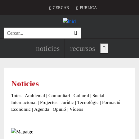
Vés al contingut
Menú del compte d'usuari
CERCAR
PUBLICA
Cerca
Navegació principal de l'encapç
notícies
recursos
Show main menu
Notícies
Totes
|
Ambiental
|
Comunitari
|
Cultural
|
Social
|
Internacional
|
Projectes
|
Jurídic
|
Tecnològic
|
Formació
|
Econòmic
|
Agenda
|
Opinió
|
Vídeos