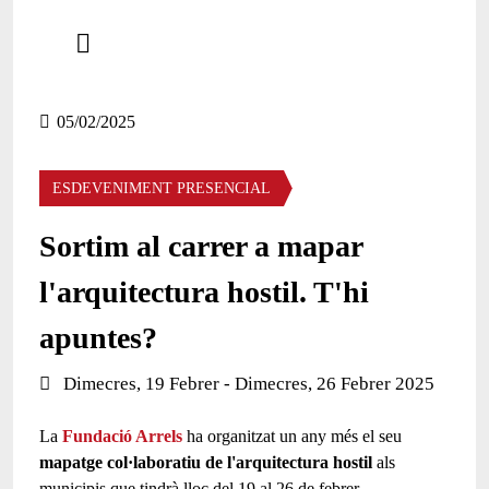
Comparteix
Compartir en altres xarxes socials
05/02/2025
ESDEVENIMENT PRESENCIAL
Sortim al carrer a mapar
l'arquitectura hostil. T'hi
apuntes?
Data de l'esdeveniment:
Dimecres, 19 Febrer - Dimecres, 26 Febrer 2025
La
Fundació Arrels
ha organitzat un any més el seu
mapatge col·laboratiu de l'arquitectura hostil
als
municipis que tindrà lloc del 19 al 26 de febrer