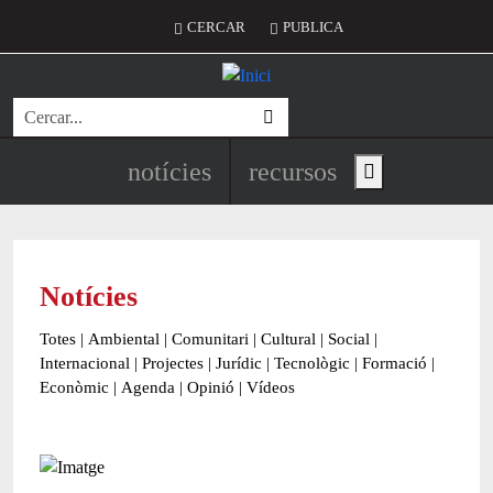
Vés al contingut
Menú del compte d'usuari
CERCAR
PUBLICA
Cerca
Navegació principal de l'encapç
notícies
recursos
Show main menu
Notícies
Totes
|
Ambiental
|
Comunitari
|
Cultural
|
Social
|
Internacional
|
Projectes
|
Jurídic
|
Tecnològic
|
Formació
|
Econòmic
|
Agenda
|
Opinió
|
Vídeos