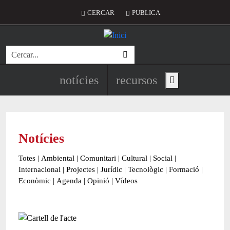
Vés al contingut
Menú del compte d'usuari
CERCAR
PUBLICA
Cerca
Navegació principal de l'encapç
notícies
recursos
Show main menu
Notícies
Totes
|
Ambiental
|
Comunitari
|
Cultural
|
Social
|
Internacional
|
Projectes
|
Jurídic
|
Tecnològic
|
Formació
|
Econòmic
|
Agenda
|
Opinió
|
Vídeos