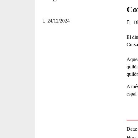
Compartir en altres xarxes socials
Co
24/12/2024
Data 
D
El di
Cursa
Aquest
quilò
quilòm
A més
espai 
Data
Hora