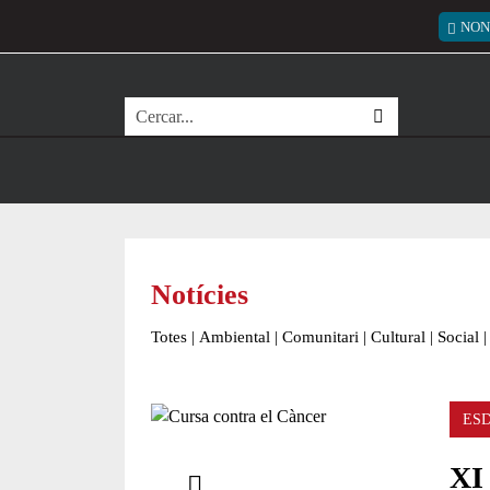
Vés al contingut
Menú
NON
Cerca
Notícies
Totes
|
Ambiental
|
Comunitari
|
Cultural
|
Social
|
ES
Comparteix
XI