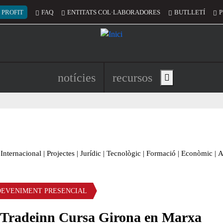
 del compte d'usuari
 PROFIT
FAQ
ENTITATS COL·LABORADORES
BUTLLETÍ
P
Navegació principal de l'encapç
notícies
recursos
Show main menu
Internacional
|
Projectes
|
Jurídic
|
Tecnològic
|
Formació
|
Econòmic
|
A
DEVENIMENT PRESENCIAL
 Tradeinn Cursa Girona en Marxa