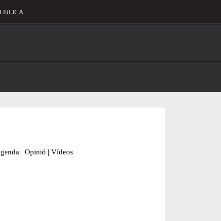
UBLICA
alament
genda
|
Opinió
|
Vídeos