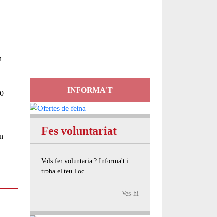
Servei
d'Assessorament
gratuït per a entitats
n
INFORMA'T
10
Fes voluntariat
un
Vols fer voluntariat? Informa't i
troba el teu lloc
Ves-hi