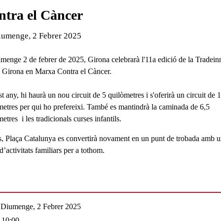
ntra el Càncer
de l'esdeveniment:
iumenge, 2 Febrer 2025
umenge 2 de febrer de 2025, Girona celebrarà l'11a edició de la Tradein
 Girona en Marxa Contra el Càncer.
 any, hi haurà un nou circuit de 5 quilòmetres i s'oferirà un circuit de 
metres per qui ho prefereixi. També es mantindrà la caminada de 6,5
etres i les tradicionals curses infantils.
, Plaça Catalunya es convertirà novament en un punt de trobada amb 
d’activitats familiars per a tothom.
Diumenge, 2 Febrer 2025
10:00