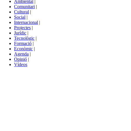
Ambiental
|
de
Comunitari
|
portals
Cultural
|
Social
|
Internacional
|
Projectes
|
Jurídic
|
Tecnològic
|
Formació
|
Econòmic
|
Agenda
|
Opinió
|
Vídeos