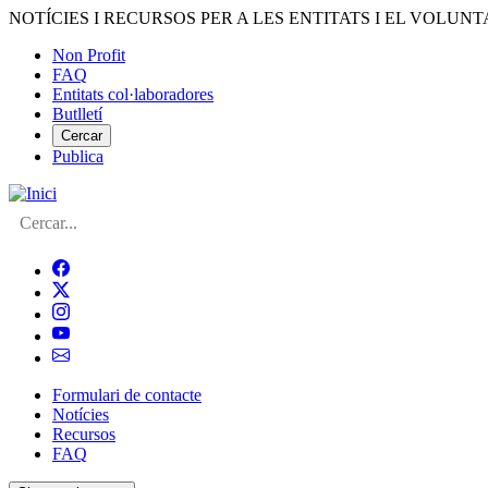
Vés
NOTÍCIES I RECURSOS PER A LES ENTITATS I EL VOLUNT
al
Non Profit
contingut
FAQ
Menú
Entitats col·laboradores
del
Butlletí
compte
Cercar
Publica
d'usuari
Cerca
Formulari de contacte
Notícies
Navegació
Recursos
principal
FAQ
de