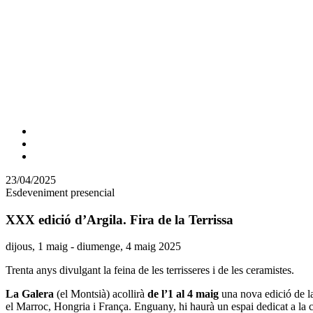
Comparteix
Compartir
en
23/04/2025
altres
Esdeveniment presencial
xarxes
socials
XXX edició d’Argila. Fira de la Terrissa
Data
dijous, 1 maig - diumenge, 4 maig 2025
de
Trenta anys divulgant la feina de les terrisseres i de les ceramistes.
l'esdeveniment:
La Galera
(el Montsià) acollirà
de l’1 al 4 maig
una nova edició de la 
el Marroc, Hongria i França. Enguany, hi haurà un espai dedicat a l