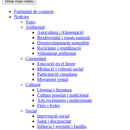
Show main menu
l'encapçalament
Formulari de contacte
Notícies
Navegació
Totes
principal
Ambiental
Agricultura i Alimentació
Biodiversitat i espais naturals
Desenvolupament sostenible
Reciclatge i reutilització
Voluntariat ambiental
Comunitari
Educació en el lleure
Mediació i cohesió social
Participació ciutadana
Moviment veïnal
Cultural
Llengua i literatura
Cultura popular i tradicional
Arts escèniques i audiovisuals
Fires i festes
Social
Intervenció social
Salut i discapacitat
Infància i joventut i família