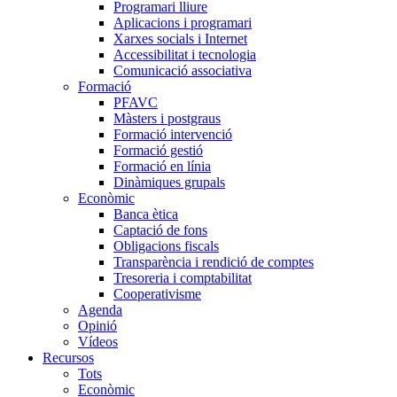
Programari lliure
Aplicacions i programari
Xarxes socials i Internet
Accessibilitat i tecnologia
Comunicació associativa
Formació
PFAVC
Màsters i postgraus
Formació intervenció
Formació gestió
Formació en línia
Dinàmiques grupals
Econòmic
Banca ètica
Captació de fons
Obligacions fiscals
Transparència i rendició de comptes
Tresoreria i comptabilitat
Cooperativisme
Agenda
Opinió
Vídeos
Recursos
Tots
Econòmic