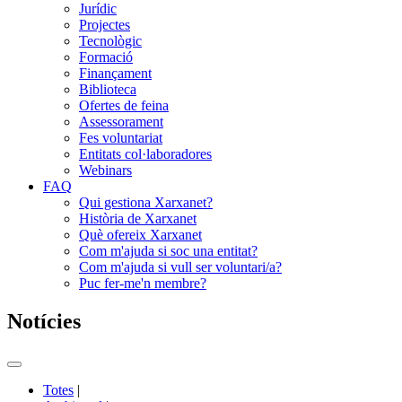
Jurídic
Projectes
Tecnològic
Formació
Finançament
Biblioteca
Ofertes de feina
Assessorament
Fes voluntariat
Entitats col·laboradores
Webinars
FAQ
Qui gestiona Xarxanet?
Història de Xarxanet
Què ofereix Xarxanet
Com m'ajuda si soc una entitat?
Com m'ajuda si vull ser voluntari/a?
Puc fer-me'n membre?
Notícies
Commutador
del
Totes
|
menú