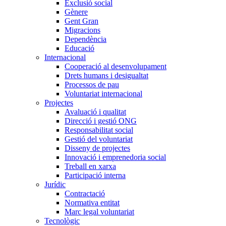
Exclusió social
Gènere
Gent Gran
Migracions
Dependència
Educació
Internacional
Cooperació al desenvolupament
Drets humans i desigualtat
Processos de pau
Voluntariat internacional
Projectes
Avaluació i qualitat
Direcció i gestió ONG
Responsabilitat social
Gestió del voluntariat
Disseny de projectes
Innovació i emprenedoria social
Treball en xarxa
Participació interna
Jurídic
Contractació
Normativa entitat
Marc legal voluntariat
Tecnològic