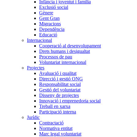
Infància i joventut i família
Exclusió social
Gènere
Gent Gran
Migracions
Dependència
Educació
Internacional
Cooperació al desenvolupament
Drets humans i desigualtat
Processos de pau
Voluntariat internacional
Projectes
Avaluació i qualitat
Direcció i gestió ONG
Responsabilitat social
Gestió del voluntariat
Disseny de projectes
Innovació i emprenedoria social
Treball en xarxa
Participació interna
Jurídic
Contractació
Normativa entitat
Marc legal voluntariat