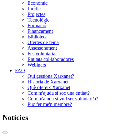
Econòmic
Jurídic
Projectes
Tecnològic
Formació
Finançament
Biblioteca
Ofertes de feina
Assessorament
Fes voluntariat
Entitats col·laboradores
Webinars
FAQ
Qui gestiona Xarxanet?
Història de Xarxanet
Què ofereix Xarxanet
Com m'ajuda si soc una entitat?
Com m'ajuda si vull ser voluntari/a?
Puc fer-me'n membre?
Notícies
Commutador
del