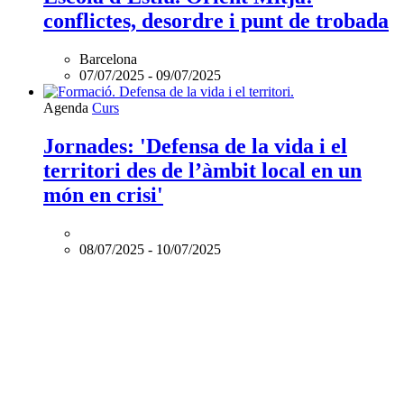
en
un
món
en
crisi'
és
online
Agenda
Acte
Xerrada Taller: 'El mòn després de