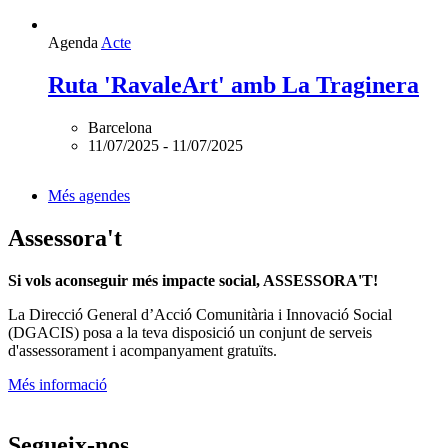
d'assessorament i acompanyament gratuïts.
Més informació
Segueix-nos
Xarxanet
Xarxanet tecnologia
Actualitat
Tecnologia
Finançament
Xarxanet
Xarxanet
Fes Voluntariat!
Ofertes de feina
Butlletins
Contacte