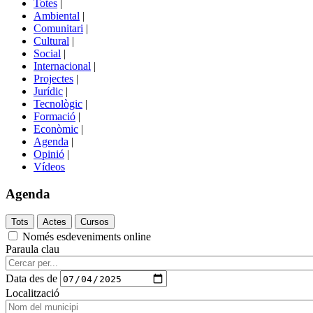
Totes
|
menú
Ambiental
|
de
Comunitari
|
portals
Cultural
|
Social
|
Internacional
|
Projectes
|
Jurídic
|
Tecnològic
|
Formació
|
Econòmic
|
Agenda
|
Opinió
|
Vídeos
Agenda
Només esdeveniments online
Paraula clau
Data des de
Localització