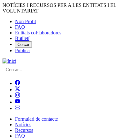
Vés
NOTÍCIES I RECURSOS PER A LES ENTITATS I EL
al
VOLUNTARIAT
contingut
Non Profit
FAQ
Menú
Entitats col·laboradores
del
Butlletí
compte
Cercar
Publica
d'usuari
Cerca
Formulari de contacte
Notícies
Navegació
Recursos
principal
FAQ