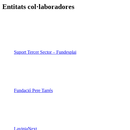
LaviniaNext
Colectic
Xarxa Digital Catalana