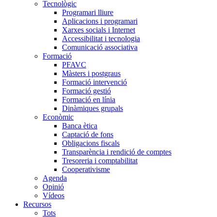
Tecnològic
Programari lliure
Aplicacions i programari
Xarxes socials i Internet
Accessibilitat i tecnologia
Comunicació associativa
Formació
PFAVC
Màsters i postgraus
Formació intervenció
Formació gestió
Formació en línia
Dinàmiques grupals
Econòmic
Banca ètica
Captació de fons
Obligacions fiscals
Transparència i rendició de comptes
Tresoreria i comptabilitat
Cooperativisme
Agenda
Opinió
Vídeos
Recursos
Tots