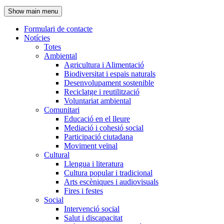
de
Show main menu
l'encapçalament
Formulari de contacte
Notícies
Navegació
Totes
principal
Ambiental
Agricultura i Alimentació
Biodiversitat i espais naturals
Desenvolupament sostenible
Reciclatge i reutilització
Voluntariat ambiental
Comunitari
Educació en el lleure
Mediació i cohesió social
Participació ciutadana
Moviment veïnal
Cultural
Llengua i literatura
Cultura popular i tradicional
Arts escèniques i audiovisuals
Fires i festes
Social
Intervenció social
Salut i discapacitat