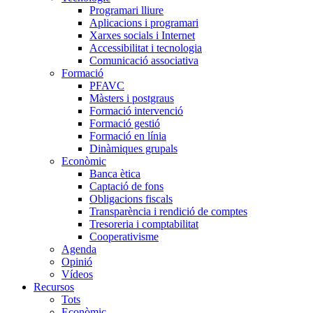
Programari lliure
Aplicacions i programari
Xarxes socials i Internet
Accessibilitat i tecnologia
Comunicació associativa
Formació
PFAVC
Màsters i postgraus
Formació intervenció
Formació gestió
Formació en línia
Dinàmiques grupals
Econòmic
Banca ètica
Captació de fons
Obligacions fiscals
Transparència i rendició de comptes
Tresoreria i comptabilitat
Cooperativisme
Agenda
Opinió
Vídeos
Recursos
Tots
Econòmic