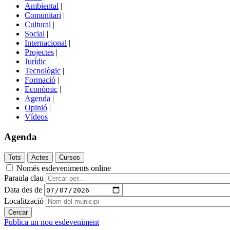
menú
Ambiental
|
de
Comunitari
|
portals
Cultural
|
Social
|
Internacional
|
Projectes
|
Jurídic
|
Tecnològic
|
Formació
|
Econòmic
|
Agenda
|
Opinió
|
Vídeos
Agenda
Només esdeveniments online
Paraula clau
Data des de
Localització
Publica un nou esdeveniment