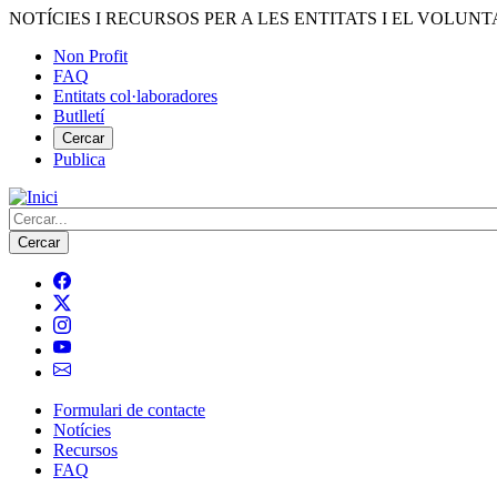
Vés
NOTÍCIES I RECURSOS PER A LES ENTITATS I EL VOLUNT
al
Non Profit
contingut
FAQ
Menú
Entitats col·laboradores
del
Butlletí
compte
Cercar
Publica
d'usuari
Cerca
Formulari de contacte
Notícies
Navegació
Recursos
principal
FAQ
de