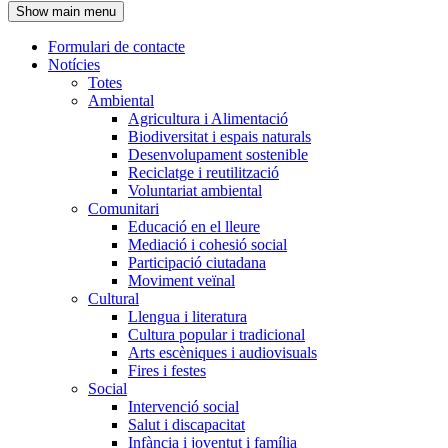
Show main menu
l'encapçalament
Formulari de contacte
Notícies
Navegació
Totes
principal
Ambiental
Agricultura i Alimentació
Biodiversitat i espais naturals
Desenvolupament sostenible
Reciclatge i reutilització
Voluntariat ambiental
Comunitari
Educació en el lleure
Mediació i cohesió social
Participació ciutadana
Moviment veïnal
Cultural
Llengua i literatura
Cultura popular i tradicional
Arts escèniques i audiovisuals
Fires i festes
Social
Intervenció social
Salut i discapacitat
Infància i joventut i família