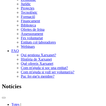
Jurídic
Projectes
Tecnològic
Formació
Finançament
Biblioteca
Ofertes de feina
Assessorament
Fes voluntariat
Entitats col·laboradores
Webinars
FAQ
Qui gestiona Xarxanet?
Història de Xarxanet
Què ofereix Xarxanet
Com m'ajuda si soc una entitat?
Com m'ajuda si vull ser voluntari/a?
Puc fer-me'n membre?
Notícies
Commutador
del
Totes
|