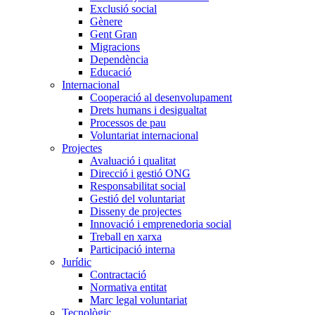
Exclusió social
Gènere
Gent Gran
Migracions
Dependència
Educació
Internacional
Cooperació al desenvolupament
Drets humans i desigualtat
Processos de pau
Voluntariat internacional
Projectes
Avaluació i qualitat
Direcció i gestió ONG
Responsabilitat social
Gestió del voluntariat
Disseny de projectes
Innovació i emprenedoria social
Treball en xarxa
Participació interna
Jurídic
Contractació
Normativa entitat
Marc legal voluntariat
Tecnològic