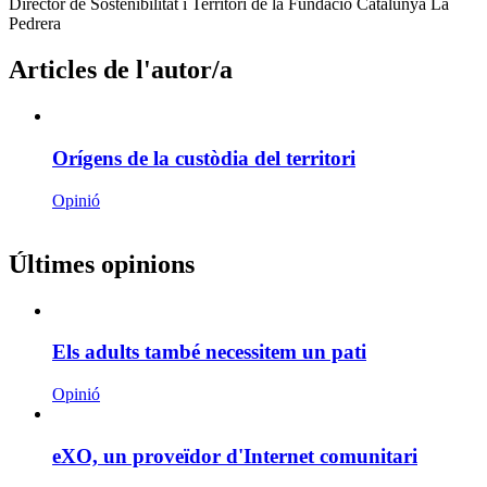
Presentació
Director de Sostenibilitat i Territori de la Fundació Catalunya La
l'autor/a:
de
Pedrera
l'autor/a:
Articles de l'autor/a
Orígens de la custòdia del territori
Opinió
Últimes opinions
Els adults també necessitem un pati
Opinió
eXO, un proveïdor d'Internet comunitari