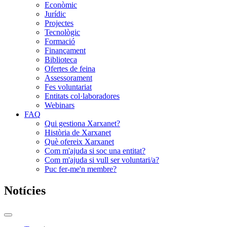
Econòmic
Jurídic
Projectes
Tecnològic
Formació
Finançament
Biblioteca
Ofertes de feina
Assessorament
Fes voluntariat
Entitats col·laboradores
Webinars
FAQ
Qui gestiona Xarxanet?
Història de Xarxanet
Què ofereix Xarxanet
Com m'ajuda si soc una entitat?
Com m'ajuda si vull ser voluntari/a?
Puc fer-me'n membre?
Notícies
Commutador
del