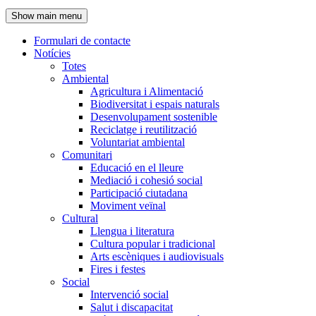
de
Show main menu
l'encapçalament
Formulari de contacte
Notícies
Navegació
Totes
principal
Ambiental
Agricultura i Alimentació
Biodiversitat i espais naturals
Desenvolupament sostenible
Reciclatge i reutilització
Voluntariat ambiental
Comunitari
Educació en el lleure
Mediació i cohesió social
Participació ciutadana
Moviment veïnal
Cultural
Llengua i literatura
Cultura popular i tradicional
Arts escèniques i audiovisuals
Fires i festes
Social
Intervenció social
Salut i discapacitat