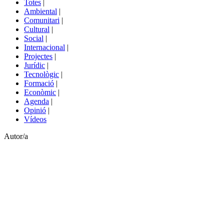
Totes
|
menú
Ambiental
|
de
Comunitari
|
portals
Cultural
|
Social
|
Internacional
|
Projectes
|
Jurídic
|
Tecnològic
|
Formació
|
Econòmic
|
Agenda
|
Opinió
|
Vídeos
Autor/a