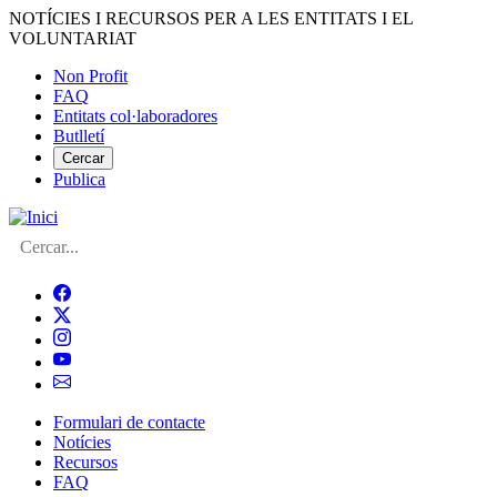
Vés
NOTÍCIES I RECURSOS PER A LES ENTITATS I EL
al
VOLUNTARIAT
contingut
Non Profit
FAQ
Menú
Entitats col·laboradores
del
Butlletí
compte
Cercar
Publica
d'usuari
Cerca
Formulari de contacte
Notícies
Navegació
Recursos
principal
FAQ