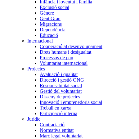
Infància i joventut i família
Exclusió social
Gènere
Gent Gran
Migracions
Dependència
Educació
Internacional
Cooperació al desenvolupament
Drets humans i desigualtat
Processos de pau
Voluntariat internacional
Projectes
Avaluació i qualitat
Direcció i gestió ONG
Responsabilitat social
Gestió del voluntariat
Disseny de projectes
Innovació i emprenedoria social
Treball en xarxa
Participació interna
Jurídic
Contractació
Normativa entitat
Marc legal voluntariat