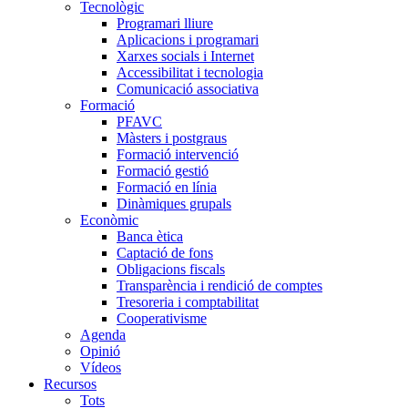
Tecnològic
Programari lliure
Aplicacions i programari
Xarxes socials i Internet
Accessibilitat i tecnologia
Comunicació associativa
Formació
PFAVC
Màsters i postgraus
Formació intervenció
Formació gestió
Formació en línia
Dinàmiques grupals
Econòmic
Banca ètica
Captació de fons
Obligacions fiscals
Transparència i rendició de comptes
Tresoreria i comptabilitat
Cooperativisme
Agenda
Opinió
Vídeos
Recursos
Tots