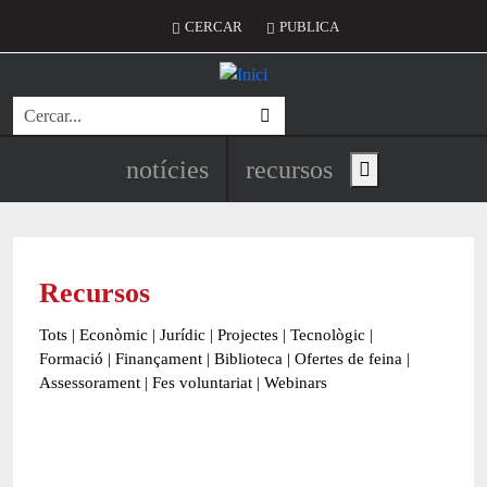
Vés al contingut
Menú del compte d'usuari
CERCAR
PUBLICA
Cerca
Navegació principal de l'encapç
notícies
recursos
Show main menu
Recursos
Tots
|
Econòmic
|
Jurídic
|
Projectes
|
Tecnològic
|
Formació
|
Finançament
|
Biblioteca
|
Ofertes de feina
|
Assessorament
|
Fes voluntariat
|
Webinars