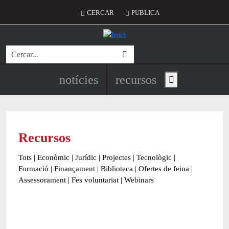
Vés al contingut
Menú del compte d'usuari
CERCAR
PUBLICA
Cerca
Navegació principal de l'encapç
notícies
recursos
Show main menu
Recursos
Tots
|
Econòmic
|
Jurídic
|
Projectes
|
Tecnològic
|
Formació
|
Finançament
|
Biblioteca
|
Ofertes de feina
|
Assessorament
|
Fes voluntariat
|
Webinars