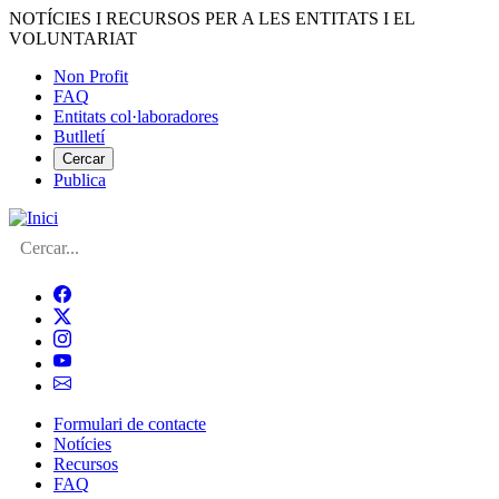
Vés
NOTÍCIES I RECURSOS PER A LES ENTITATS I EL
al
VOLUNTARIAT
contingut
Non Profit
FAQ
Menú
Entitats col·laboradores
del
Butlletí
compte
Cercar
Publica
d'usuari
Cerca
Formulari de contacte
Notícies
Navegació
Recursos
principal
FAQ