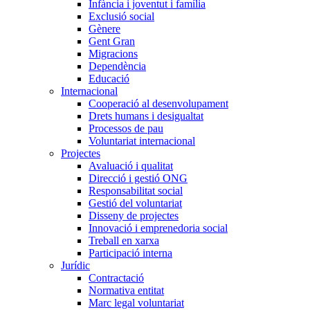
Infància i joventut i família
Exclusió social
Gènere
Gent Gran
Migracions
Dependència
Educació
Internacional
Cooperació al desenvolupament
Drets humans i desigualtat
Processos de pau
Voluntariat internacional
Projectes
Avaluació i qualitat
Direcció i gestió ONG
Responsabilitat social
Gestió del voluntariat
Disseny de projectes
Innovació i emprenedoria social
Treball en xarxa
Participació interna
Jurídic
Contractació
Normativa entitat
Marc legal voluntariat