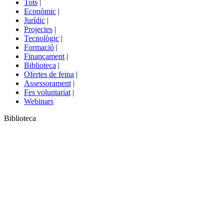
Tots
|
menú
Econòmic
|
de
Jurídic
|
portals
Projectes
|
Tecnològic
|
Formació
|
Finançament
|
Biblioteca
|
Ofertes de feina
|
Assessorament
|
Fes voluntariat
|
Webinars
Biblioteca