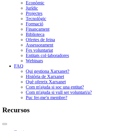
Econòmic
Jurídic
Projectes
Tecnològic
Formació
Finançament
Biblioteca
Ofertes de feina
Assessorament
Fes voluntariat
Entitats col·laboradores
Webinars
FAQ
Qui gestiona Xarxanet?
Història de Xarxanet
Què ofereix Xarxanet
Com m'ajuda si soc una entitat?
Com m'ajuda si vull ser voluntari/a?
Puc fer-me'n membre?
Recursos
Commutador
del