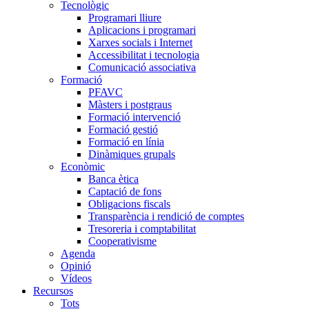
Tecnològic
Programari lliure
Aplicacions i programari
Xarxes socials i Internet
Accessibilitat i tecnologia
Comunicació associativa
Formació
PFAVC
Màsters i postgraus
Formació intervenció
Formació gestió
Formació en línia
Dinàmiques grupals
Econòmic
Banca ètica
Captació de fons
Obligacions fiscals
Transparència i rendició de comptes
Tresoreria i comptabilitat
Cooperativisme
Agenda
Opinió
Vídeos
Recursos
Tots