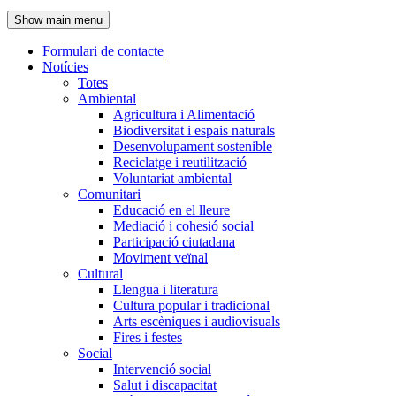
de
Show main menu
l'encapçalament
Formulari de contacte
Notícies
Navegació
Totes
principal
Ambiental
Agricultura i Alimentació
Biodiversitat i espais naturals
Desenvolupament sostenible
Reciclatge i reutilització
Voluntariat ambiental
Comunitari
Educació en el lleure
Mediació i cohesió social
Participació ciutadana
Moviment veïnal
Cultural
Llengua i literatura
Cultura popular i tradicional
Arts escèniques i audiovisuals
Fires i festes
Social
Intervenció social
Salut i discapacitat