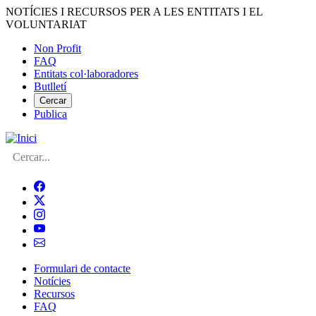
Vés
NOTÍCIES I RECURSOS PER A LES ENTITATS I EL
al
VOLUNTARIAT
contingut
Non Profit
FAQ
Menú
Entitats col·laboradores
del
Butlletí
compte
Cercar
Publica
d'usuari
Cerca
Formulari de contacte
Notícies
Navegació
Recursos
principal
FAQ