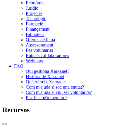
Econòmic
Jurídic
Projectes
Tecnològic
Formació
Finançament
Biblioteca
Ofertes de feina
Assessorament
Fes voluntariat
Entitats col·laboradores
Webinars
FAQ
Qui gestiona Xarxanet?
Història de Xarxanet
Què ofereix Xarxanet
Com m'ajuda si soc una entitat?
Com m'ajuda si vull ser voluntari/a?
Puc fer-me'n membre?
Recursos
Commutador
del