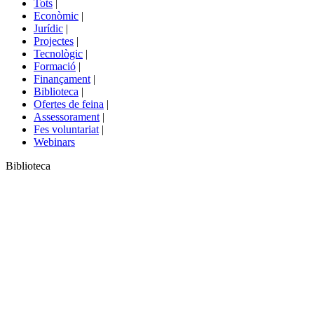
Tots
|
menú
Econòmic
|
de
Jurídic
|
portals
Projectes
|
Tecnològic
|
Formació
|
Finançament
|
Biblioteca
|
Ofertes de feina
|
Assessorament
|
Fes voluntariat
|
Webinars
Biblioteca