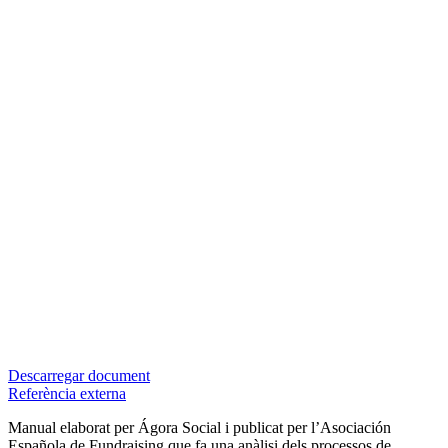
Descarregar document
Referència externa
Manual elaborat per Ágora Social i publicat per l’Asociación
Española de Fundraising que fa una anàlisi dels processos de