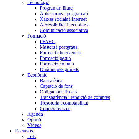
Tecnològic
Programari lliure
Aplicacions i programari
Xarxes socials i Internet
Accessibilitat i tecnologia
Comunicació associativa
Formació
PFAVC
Màsters i postgraus
Formació intervenció
Formació gestió
Formació en línia
Dinàmiques grupals
Econòmic
Banca ètica
Captació de fons
Obligacions fiscals
Transparència i rendició de comptes
Tresoreria i comptabilitat
Cooperativisme
Agenda
Opinió
Vídeos
Recursos
Tots