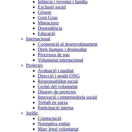
Infància i joventut i família
Exclusió social
Gènere
Gent Gran
Migracions
Dependència
Educació
Internacional
Cooperació al desenvolupament
Drets humans i desigualtat
Processos de pau
Voluntariat internacional
Projectes
Avaluació i qualitat
Direcció i gestió ONG
Responsabilitat social
Gestió del voluntariat
Disseny de projectes
Innovació i emprenedoria social
Treball en xarxa
Participació interna
Jurídic
Contractació
Normativa entitat
Marc legal voluntariat