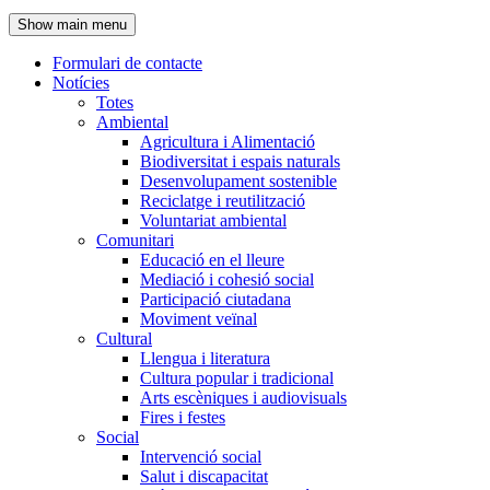
de
Show main menu
l'encapçalament
Formulari de contacte
Notícies
Navegació
Totes
principal
Ambiental
Agricultura i Alimentació
Biodiversitat i espais naturals
Desenvolupament sostenible
Reciclatge i reutilització
Voluntariat ambiental
Comunitari
Educació en el lleure
Mediació i cohesió social
Participació ciutadana
Moviment veïnal
Cultural
Llengua i literatura
Cultura popular i tradicional
Arts escèniques i audiovisuals
Fires i festes
Social
Intervenció social
Salut i discapacitat