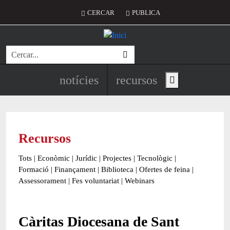
Vés al contingut
Menú del compte d'usuari
CERCAR
PUBLICA
Cerca
Navegació principal de l'encapç
notícies
recursos
Show main menu
Recursos
Tots
|
Econòmic
|
Jurídic
|
Projectes
|
Tecnològic
|
Formació
|
Finançament
|
Biblioteca
|
Ofertes de feina
|
Assessorament
|
Fes voluntariat
|
Webinars
Càritas Diocesana de Sant