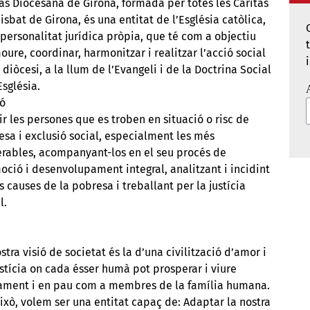
as Diocesana de Girona, formada per totes les Càritas
isbat de Girona, és una entitat de l’Església catòlica,
ersonalitat jurídica pròpia, que té com a objectiu
ure, coordinar, harmonitzar i realitzar l’acció social
 diòcesi, a la llum de l’Evangeli i de la Doctrina Social
Església.
ió
ir les persones que es troben en situació o risc de
sa i exclusió social, especialment les més
erables, acompanyant-los en el seu procés de
ció i desenvolupament integral, analitzant i incidint
s causes de la pobresa i treballant per la justícia
l.
stra visió de societat és la d’una civilització d’amor i
stícia on cada ésser humà pot prosperar i viure
ament i en pau com a membres de la família humana.
ixò, volem ser una entitat capaç de: Adaptar la nostra