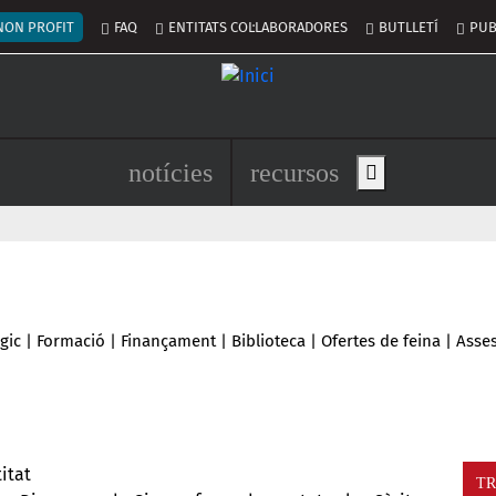
nú del compte d'usuari
NON PROFIT
FAQ
ENTITATS COL·LABORADORES
BUTLLETÍ
PUB
Navegació principal de l'encapç
notícies
recursos
Show main men
gic
|
Formació
|
Finançament
|
Biblioteca
|
Ofertes de feina
|
Asse
itat
TR