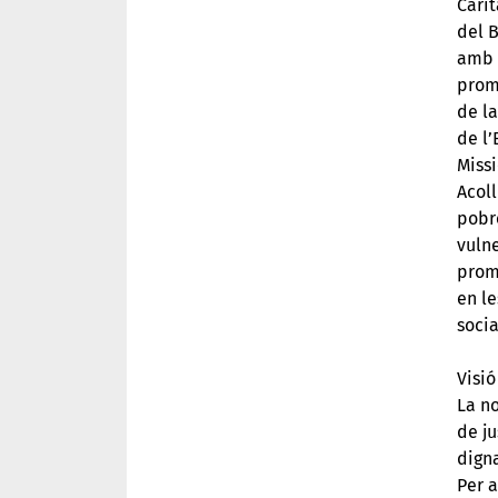
Càrit
del B
amb p
promo
de la
de l’
Miss
Acoll
pobre
vuln
promo
en le
socia
Visió
La no
de ju
dign
Per a