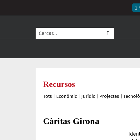
Vés al contingut
Me
Cerca
Recursos
Tots
|
Econòmic
|
Jurídic
|
Projectes
|
Tecnolò
Càritas Girona
Ident