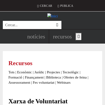
Vés al contingut
Menú del compte d'usuari
CERCAR
PUBLICA
Cerca
Navegació principal de l'encapç
notícies
recursos
Show main menu
Recursos
Tots
|
Econòmic
|
Jurídic
|
Projectes
|
Tecnològic
|
Formació
|
Finançament
|
Biblioteca
|
Ofertes de feina
|
Assessorament
|
Fes voluntariat
|
Webinars
Xarxa de Voluntariat