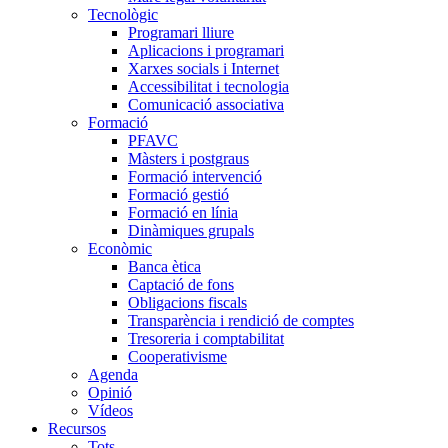
Tecnològic
Programari lliure
Aplicacions i programari
Xarxes socials i Internet
Accessibilitat i tecnologia
Comunicació associativa
Formació
PFAVC
Màsters i postgraus
Formació intervenció
Formació gestió
Formació en línia
Dinàmiques grupals
Econòmic
Banca ètica
Captació de fons
Obligacions fiscals
Transparència i rendició de comptes
Tresoreria i comptabilitat
Cooperativisme
Agenda
Opinió
Vídeos
Recursos
Tots