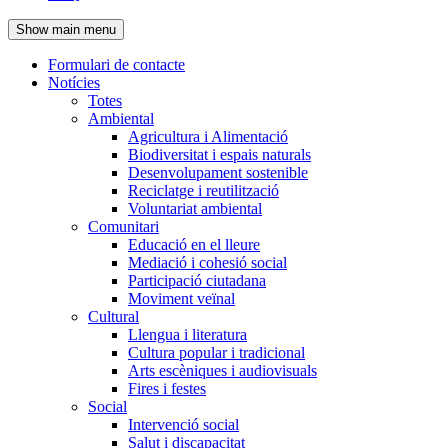
de
Show main menu
l'encapçalament
Formulari de contacte
Notícies
Navegació
Totes
principal
Ambiental
Agricultura i Alimentació
Biodiversitat i espais naturals
Desenvolupament sostenible
Reciclatge i reutilització
Voluntariat ambiental
Comunitari
Educació en el lleure
Mediació i cohesió social
Participació ciutadana
Moviment veïnal
Cultural
Llengua i literatura
Cultura popular i tradicional
Arts escèniques i audiovisuals
Fires i festes
Social
Intervenció social
Salut i discapacitat