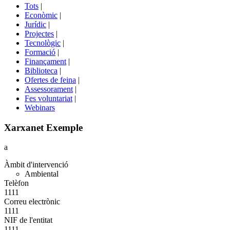
del
Tots
|
menú
Econòmic
|
de
Jurídic
|
portals
Projectes
|
Tecnològic
|
Formació
|
Finançament
|
Biblioteca
|
Ofertes de feina
|
Assessorament
|
Fes voluntariat
|
Webinars
Xarxanet Exemple
a
Àmbit d'intervenció
Ambiental
Telèfon
1111
Correu electrònic
1111
NIF de l'entitat
1111