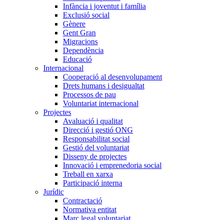
Infància i joventut i família
Exclusió social
Gènere
Gent Gran
Migracions
Dependència
Educació
Internacional
Cooperació al desenvolupament
Drets humans i desigualtat
Processos de pau
Voluntariat internacional
Projectes
Avaluació i qualitat
Direcció i gestió ONG
Responsabilitat social
Gestió del voluntariat
Disseny de projectes
Innovació i emprenedoria social
Treball en xarxa
Participació interna
Jurídic
Contractació
Normativa entitat
Marc legal voluntariat