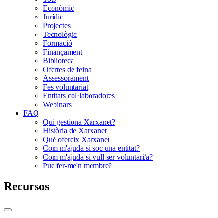
Econòmic
Jurídic
Projectes
Tecnològic
Formació
Finançament
Biblioteca
Ofertes de feina
Assessorament
Fes voluntariat
Entitats col·laboradores
Webinars
FAQ
Qui gestiona Xarxanet?
Història de Xarxanet
Què ofereix Xarxanet
Com m'ajuda si soc una entitat?
Com m'ajuda si vull ser voluntari/a?
Puc fer-me'n membre?
Recursos
Commutador