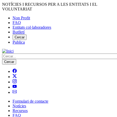
Vés
NOTÍCIES I RECURSOS PER A LES ENTITATS I EL
al
VOLUNTARIAT
contingut
Non Profit
FAQ
Menú
Entitats col·laboradores
del
Butlletí
compte
Cercar
Publica
d'usuari
Cerca
Formulari de contacte
Notícies
Navegació
Recursos
principal
FAQ