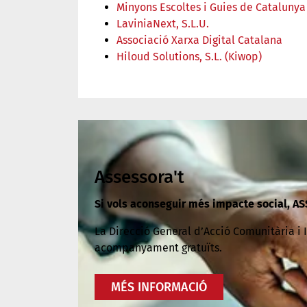
Minyons Escoltes i Guies de Catalunya
LaviniaNext, S.L.U.
Associació Xarxa Digital Catalana
Hiloud Solutions, S.L. (Kiwop)
Assessora't
Si vols aconseguir més impacte social, A
La
Direcció General d’Acció Comunitària i 
acompanyament gratuïts.
MÉS INFORMACIÓ