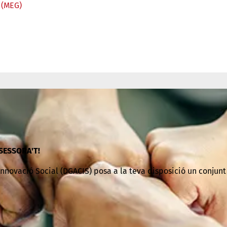
 (MEG)
SSESSORA'T!
Innovació Social (DGACIS)
posa a la teva disposició un conjunt