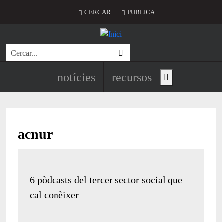
Vés al contingut
Menú del compte d'usuari
CERCAR
PUBLICA
Cerca
Navegació principal de l'encapç
notícies
recursos
Show main menu
acnur
6 pòdcasts del tercer sector social que
cal conèixer