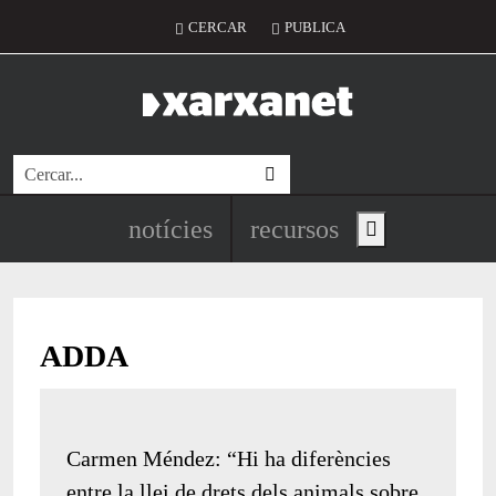
Vés al contingut
Menú del compte d'usuari
CERCAR
PUBLICA
Cerca
Navegació principal de l'encapç
notícies
recursos
Show main menu
ADDA
Carmen Méndez: “Hi ha diferències
entre la llei de drets dels animals sobre