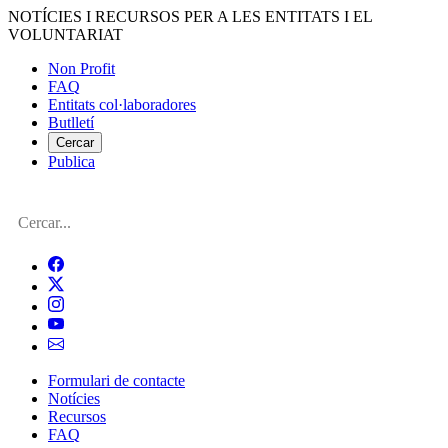
Vés
NOTÍCIES I RECURSOS PER A LES ENTITATS I EL
al
VOLUNTARIAT
contingut
Non Profit
FAQ
Menú
Entitats col·laboradores
del
Butlletí
compte
Cercar
Publica
d'usuari
Cerca
Formulari de contacte
Notícies
Navegació
Recursos
principal
FAQ