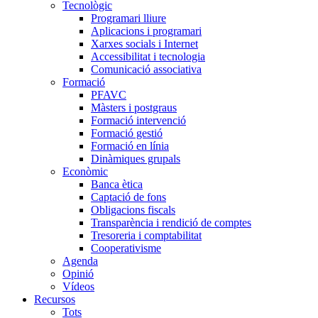
Tecnològic
Programari lliure
Aplicacions i programari
Xarxes socials i Internet
Accessibilitat i tecnologia
Comunicació associativa
Formació
PFAVC
Màsters i postgraus
Formació intervenció
Formació gestió
Formació en línia
Dinàmiques grupals
Econòmic
Banca ètica
Captació de fons
Obligacions fiscals
Transparència i rendició de comptes
Tresoreria i comptabilitat
Cooperativisme
Agenda
Opinió
Vídeos
Recursos
Tots