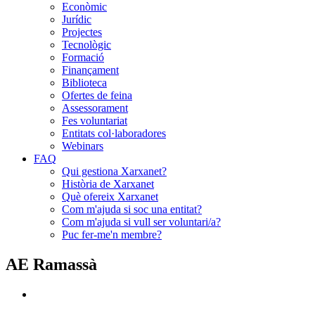
Econòmic
Jurídic
Projectes
Tecnològic
Formació
Finançament
Biblioteca
Ofertes de feina
Assessorament
Fes voluntariat
Entitats col·laboradores
Webinars
FAQ
Qui gestiona Xarxanet?
Història de Xarxanet
Què ofereix Xarxanet
Com m'ajuda si soc una entitat?
Com m'ajuda si vull ser voluntari/a?
Puc fer-me'n membre?
AE Ramassà