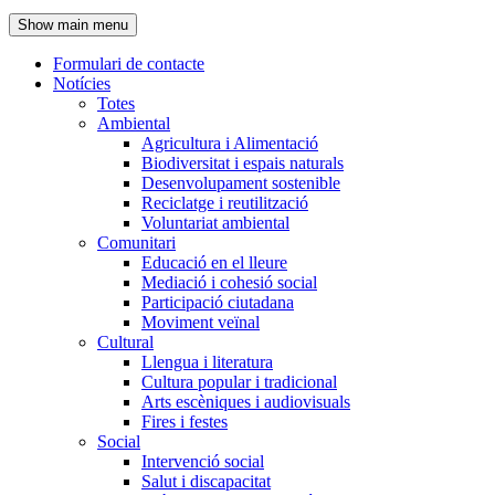
de
Show main menu
l'encapçalament
Formulari de contacte
Notícies
Navegació
Totes
principal
Ambiental
Agricultura i Alimentació
Biodiversitat i espais naturals
Desenvolupament sostenible
Reciclatge i reutilització
Voluntariat ambiental
Comunitari
Educació en el lleure
Mediació i cohesió social
Participació ciutadana
Moviment veïnal
Cultural
Llengua i literatura
Cultura popular i tradicional
Arts escèniques i audiovisuals
Fires i festes
Social
Intervenció social
Salut i discapacitat