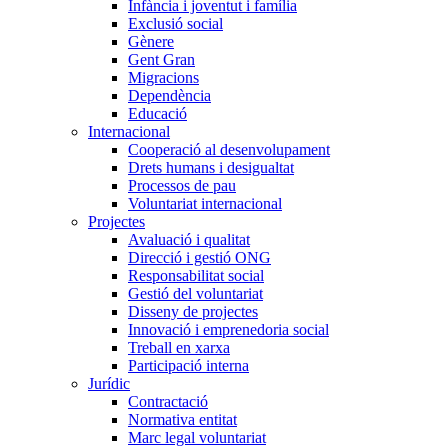
Infància i joventut i família
Exclusió social
Gènere
Gent Gran
Migracions
Dependència
Educació
Internacional
Cooperació al desenvolupament
Drets humans i desigualtat
Processos de pau
Voluntariat internacional
Projectes
Avaluació i qualitat
Direcció i gestió ONG
Responsabilitat social
Gestió del voluntariat
Disseny de projectes
Innovació i emprenedoria social
Treball en xarxa
Participació interna
Jurídic
Contractació
Normativa entitat
Marc legal voluntariat